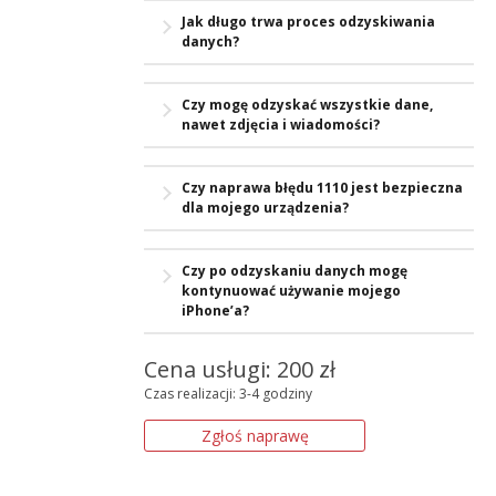
Tak, nasz serwis odzyskuje dane, a
Jak długo trwa proces odzyskiwania
następnie naprawia system, co
danych?
pozwala przywrócić pełną
funkcjonalność iPhone’a.
Proces zazwyczaj trwa od 4 do 48
Czy mogę odzyskać wszystkie dane,
godzin, w zależności od stopnia
nawet zdjęcia i wiadomości?
uszkodzenia systemu.
Tak, celem naszej usługi jest pełne
Czy naprawa błędu 1110 jest bezpieczna
odzyskanie wszystkich danych
dla mojego urządzenia?
przechowywanych na urządzeniu.
Tak, nasze metody są bezpieczne i nie
Czy po odzyskaniu danych mogę
powodują dodatkowych uszkodzeń
kontynuować używanie mojego
urządzenia.
iPhone’a?
Tak, po zakończeniu naprawy i
Cena usługi: 200 zł
odzyskaniu danych Twój iPhone będzie
Czas realizacji: 3-4 godziny
działał jak wcześniej.
Zgłoś naprawę