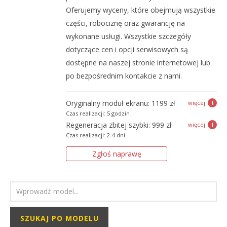
Oferujemy wyceny, które obejmują wszystkie
części, robociznę oraz gwarancję na
wykonane usługi. Wszystkie szczegóły
dotyczące cen i opcji serwisowych są
dostępne na naszej stronie internetowej lub
po bezpośrednim kontakcie z nami.
Oryginalny moduł ekranu: 1199 zł
I
Czas realizacji: 5 godzin
Zapewniamy wymianę całego modułu ekranu w
Regeneracja zbitej szybki: 999 zł
I
iPadzie Pro 11″ 3. generacji (2021) na nowy,
Czas realizacji: 2-4 dni
Jeśli Twój tablet ma drobne uszkodzenia szkła na
oryginalny wyświetlacz Apple Retina. Proces
wyświetlaczu, mimo że ekran jest zintegrowany,
obejmuje profesjonalne programowanie i
Zgłoś naprawę
istnieje opcja jego regeneracji. W trakcie tego
precyzyjną kalibrację, co gwarantuje zachowanie
procesu usuwane jest rozbite szkło wraz z warstwą
wszystkich funkcji urządzenia, takich jak Face ID oraz
dotykową, a następnie zastępowane nowym,
pełna obsługa Apple Pencil. Niezależnie od zakresu
wysokiej jakości zamiennym szkłem o
uszkodzeń ekranu, nasz serwis szczególnie poleca
właściwościach zbliżonych do oryginału.
tę usługę, aby zapewnić najwyższą jakość naprawy.