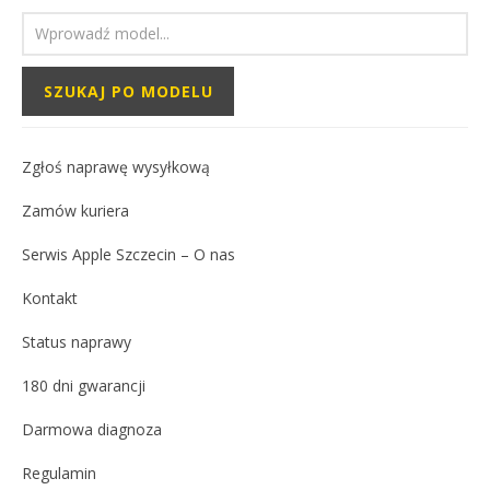
potwierdzi czy przyczyną rzeczywiście jest bateria,
ponieważ wtedy wymiana baterii wymaga usunięcia
ponieważ czasem przyczyna może być gdzie indziej.
pozostałych usterek.
Zegarek nie może być pęknięty i zdeformowany,
ponieważ wtedy wymiana baterii wymaga usunięcia
pozostałych usterek.
Zgłoś naprawę wysyłkową
Zamów kuriera
Serwis Apple Szczecin – O nas
Kontakt
Status naprawy
180 dni gwarancji
Darmowa diagnoza
Regulamin