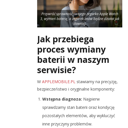
Przywróć sprawność swojego zegarka Apple Watch
3, wymień baterię, a zegarek znów będzie działał jak
dawniej.
Jak przebiega
proces wymiany
baterii w naszym
serwisie?
W
APPLEMOBILE.PL
stawiamy na precyzję,
bezpieczeństwo i oryginalne komponenty:
Wstępna diagnoza:
Najpierw
sprawdzamy stan baterii oraz kondycję
pozostałych elementów, aby wykluczyć
inne przyczyny problemów.