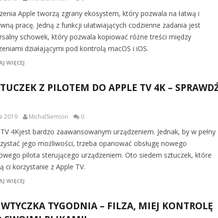
zenia Apple tworzą zgrany ekosystem, który pozwala na łatwą i
ywną pracę. Jedną z funkcji ułatwiających codzienne zadania jest
rsalny schowek, który pozwala kopiować różne treści między
zeniami działającymi pod kontrolą macOS i iOS.
J WIĘCEJ
ZTUCZEK Z PILOTEM DO APPLE TV 4K – SPRAWD
ca 2019
MichalSiemion
0
 TV 4Kjest bardzo zaawansowanym urządzeniem. Jednak, by w pełny
zystać jego możliwości, trzeba opanować obsługę nowego
owego pilota sterującego urządzeniem. Oto siedem sztuczek, które
ą ci korzystanie z Apple TV.
J WIĘCEJ
 WTYCZKA TYGODNIA – FILZA, MIEJ KONTROLĘ