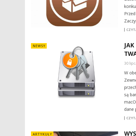
konku
Przed
Zaczy
CZYTA
JAK
NEWSY
TWA
30 lip
W obe
Zewnę
przec
są ba
macOS
dane 
CZYTA
WYS
ARTYKUŁY