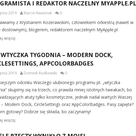
GRAMISTA I REDAKTOR NACZELNY MYAPPLE.P
rpnia 2019
Marcin Kwaśniak
0
wiamy z Krystianem Kozerawskim, człowiekiem orkiestrą (nawet w
e dosłownym), blogerem, redaktorem naczelnym MyApple.pl
J WIĘCEJ
 WTYCZKA TYGODNIA – MODERN DOCK,
CLESETTINGS, APPCOLORBADGES
rpnia 2019
Dominik Rudkowski
0
siejszym odcinku Waszego ulubionego programu pt. „wtyczka
nia” skupimy się na trzech, co prawda mniej istotnych tweakach, bo
adzających atuty tylko kosmetyczne, jednak nadal wartych Waszej
 – Modern Dock, CircleSettings oraz AppColorBadges. Pasy zapięte?
rn gotowy? Dobrze się składa, bo zaczynamy!
J WIĘCEJ
ELE RZECZY WYNIKŁO Z MOJEJ