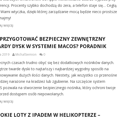
rencji. Procenty szybko dochodzą do zera, a telefon staje się… Cegłą
 Wami wtyczka, dzięki której zarządzanie mocą będzie nieco prostsze
najmy!
J WIĘCEJ
 PRZYGOTOWAĆ BEZPIECZNY ZEWNĘTRZNY
RDY DYSK W SYSTEMIE MACOS? PORADNIK
ca 2019
MichalSiemion
0
cnych czasach trudno obyć się bez dodatkowych nośników danych.
trze twarde dyski to najtańszy i najbardziej wygodny sposób na
howywanie dużych ilości danych. Niestety, jak wszystko co przenośne
rdziej narażone na kradzież lub zgubienie. Na szczęście system
 pozwala na stworzenie bezpiecznego nośnika, który ochroni twoje
przed dostępem osób niepowołanych.
J WIĘCEJ
OKIE LOTY Z IPADEM W HELIKOPTERZE –