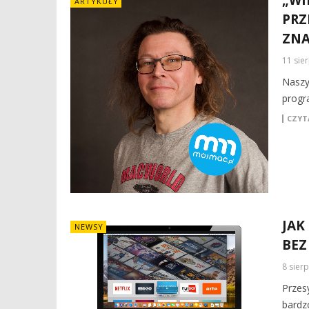
ARTYKUŁY
PRZ
ZNA
11 sie
Naszy
progr
CZYTA
JAK
NEWSY
BEZ
8 sier
Przes
bardzo