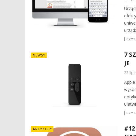
Urząd
efekt
uniwe
urząd
CZYTA
7 S
NEWSY
JE
23 lip
Apple
wykor
dotyk
ułatwi
CZYTA
#12
ARTYKUŁY