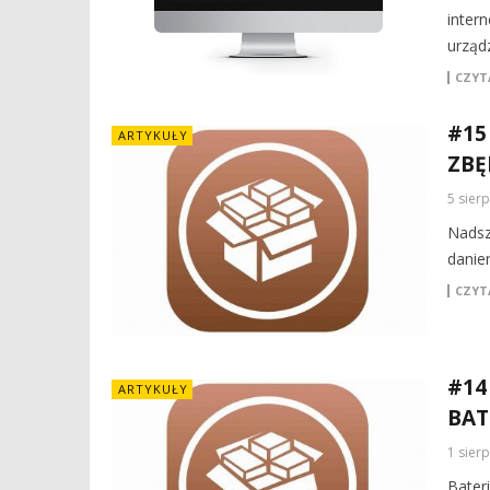
intern
urządz
CZYTA
#15
ARTYKUŁY
ZBĘ
5 sier
Nadsz
danie
CZYTA
#14
ARTYKUŁY
BAT
1 sier
Bater