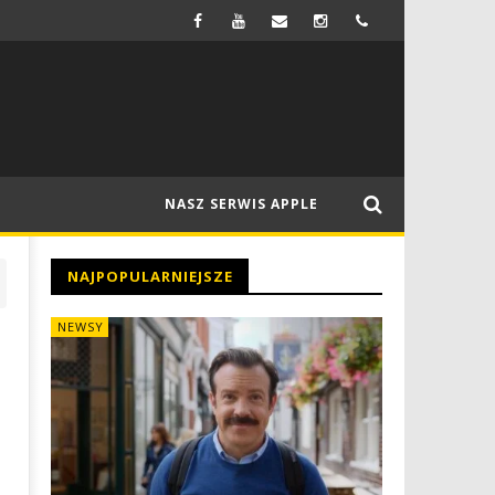
FIRMA SAMSUNG MA WYPRODUKOWAĆ WYŚWIETLACZE OLED DO NOWEGO MACBOOKA
NEWSY
NASZ SERWIS APPLE
NAJPOPULARNIEJSZE
NEWSY