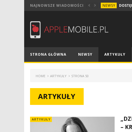
NEWSY
NAJNOWSZE WIADOMOŚCI
STRONA GŁÓWNA
NEWSY
ARTYKUŁY
HOME
ARTYKUŁY
STRONA 50
ARTYKUŁY
„DZ
ARTYKUŁY
– K