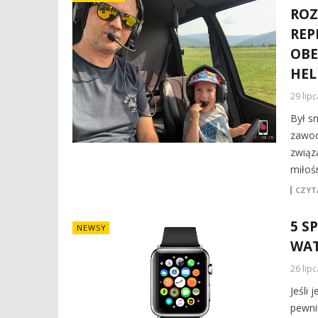
ROZ
REP
OBE
HEL
29 lip
Był s
zawod
związ
miłoś
CZYTA
5 S
NEWSY
WAT
26 lip
Jeśli
pewni