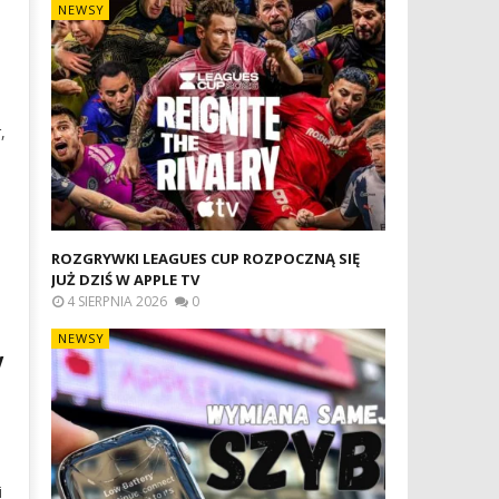
NEWSY
,
ROZGRYWKI LEAGUES CUP ROZPOCZNĄ SIĘ
JUŻ DZIŚ W APPLE TV
4 SIERPNIA 2026
0
NEWSY
V
i