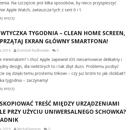
zenia. Na szczęście jest kilka sposobów, by nieco przyspieszyć
nie Apple Watch, zwłaszcza tych z serii 0 i 1.
J WIĘCEJ
 WTYCZKA TYGODNIA – CLEAN HOME SCREEN,
PRZĄTAJ EKRAN GŁÓWNY SMARTFONA!
ca 2019
Dominik Rudkowski
0
ie minimalizm? I choć Apple zapewnił iOS niesamowicie delikatny i
ędny design, dla niektórych to i tak zbyt dużo. Problemu pozbyć
e się dzięki temu prostemu trikowi – czy już brzmi to jak clickbait?
ka tygodnia – zaczynamy!
J WIĘCEJ
 SKOPIOWAĆ TREŚĆ MIĘDZY URZĄDZENIAMI
LE PRZY UŻYCIU UNIWERSALNEGO SCHOWKA?
ADNIK
ca 2019
MichalSiemion
0