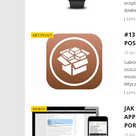
urząd
działa
CZYTA
#13
ARTYKUŁY
POS
25 lip
Lubic
oszcz
możeci
Wtycz
CZYTA
JAK
NEWSY
APP
POR
25 lip