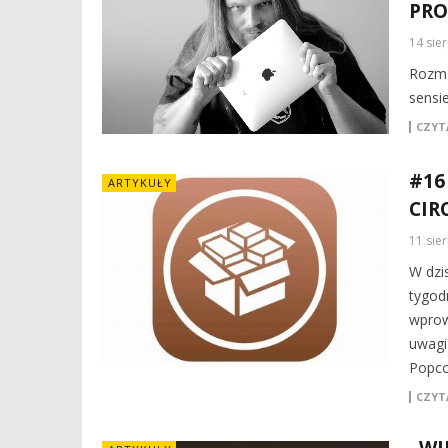
PRO
14 sie
Rozma
sensi
CZYTA
#16
ARTYKUŁY
CIR
11 sie
W dzi
tygod
wprow
uwagi
Popco
CZYTA
„WI