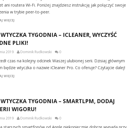
et ani routera Wi-Fi. Poniżej znajdziesz instrukcję jak połączyć swoje
enia w trybie peer-to-peer.
J WIĘCEJ
 WTYCZKA TYGODNIA – ICLEANER, WYCZYŚĆ
DNE PLIKI!
pnia 2019
Dominik Rudkowski
0
edł czas na kolejny odcinek Waszej ulubionej serii. Dzisiaj głównym
m będzie wtyczka o nazwie iCleaner Pro. Co oferuje? Czytajcie dalej!
J WIĘCEJ
 WTYCZKA TYGODNIA – SMARTLPM, DODAJ
ERII WIGORU!
pnia 2019
Dominik Rudkowski
0
ia starszych smartfonów od Apple niekoniecznie dobrze wypada przy