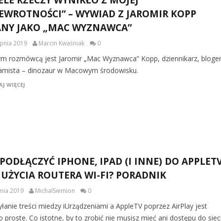
EWROTNOŚCI” – WYWIAD Z JAROMIR KOPP
NY JAKO „MAC WYZNAWCA”
rpnia 2019
Marcin Kwaśniak
0
m rozmówcą jest Jaromir „Mac Wyznawca” Kopp, dziennikarz, bloger
amista – dinozaur w Macowym środowisku.
J WIĘCEJ
 PODŁĄCZYĆ IPHONE, IPAD (I INNE) DO APPLET
 UŻYCIA ROUTERA WI-FI? PORADNIK
pnia 2019
MichalSiemion
0
yłanie treści miedzy iUrządzeniami a AppleTV poprzez AirPlay jest
 proste. Co istotne, by to zrobić nie musisz mieć ani dostępu do siec