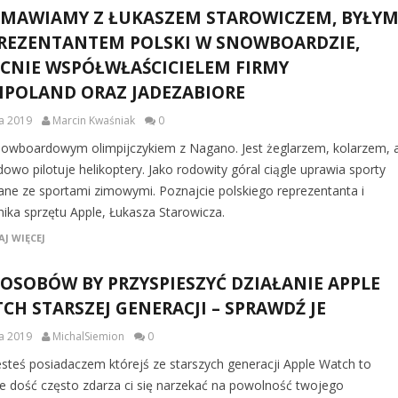
MAWIAMY Z ŁUKASZEM STAROWICZEM, BYŁY
REZENTANTEM POLSKI W SNOWBOARDZIE,
CNIE WSPÓŁWŁAŚCICIELEM FIRMY
IPOLAND ORAZ JADEZABIORE
ca 2019
Marcin Kwaśniak
0
nowboardowym olimpijczykiem z Nagano. Jest żeglarzem, kolarzem, 
owo pilotuje helikoptery. Jako rodowity góral ciągle uprawia sporty
ane ze sportami zimowymi. Poznajcie polskiego reprezentanta i
nika sprzętu Apple, Łukasza Starowicza.
J WIĘCEJ
POSOBÓW BY PRZYSPIESZYĆ DZIAŁANIE APPLE
CH STARSZEJ GENERACJI – SPRAWDŹ JE
ca 2019
MichalSiemion
0
 jesteś posiadaczem którejś ze starszych generacji Apple Watch to
e dość często zdarza ci się narzekać na powolność twojego