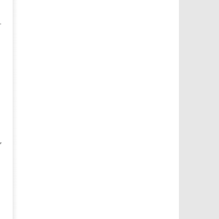
.
.
,