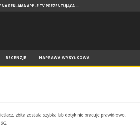
DOSTĘPNA REKLAMA APPLE TV PREZENTUJĄCA PREMIERY NA SIERPIEŃ
NEWSY
RECENZJE
NAPRAWA WYSYŁKOWA
ietlacz, zbita została szybka lub dotyk nie pracuje prawidłowo,
 6G.