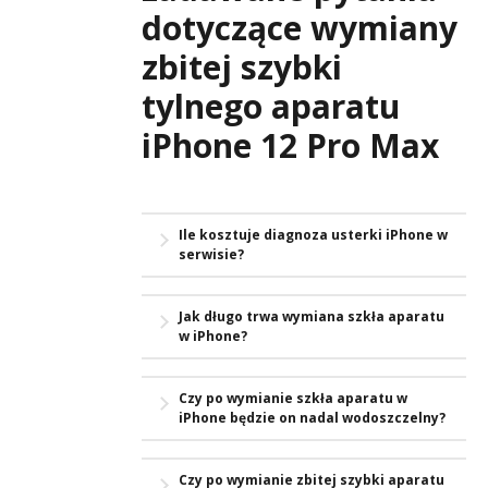
dotyczące wymiany
zbitej szybki
tylnego aparatu
iPhone 12 Pro Max
Ile kosztuje diagnoza usterki iPhone w
serwisie?
W serwisie APPLEMOBILE.PL koszt
Jak długo trwa wymiana szkła aparatu
diagnozy usterki kosztuje 0 złotych.
w iPhone?
Jest całkowicie bezpłatny.
Wymiana szkła aparatu jest
Czy po wymianie szkła aparatu w
wykonywana od ręki. Jednak okres
iPhone będzie on nadal wodoszczelny?
schnięcia kleju wymusza na nas
zatrzymanie telefonu w serwisie na
Trudno odpowiedzieć na to pytanie
około 2 do 3 godzin.
Czy po wymianie zbitej szybki aparatu