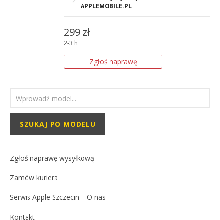
pisemnej gwarancji, której warunki
APPLEMOBILE.PL
znajdziesz w regulaminie na naszej
stronie.
Serwis APPLEMOBILE.PL znajduje się
299 zł
w Szczecinie na ulicy Wojska Polskiego
2-3 h
50 (wejście od Jagiellońskiej)
Zgłoś naprawę
Zgłoś naprawę wysyłkową
Zamów kuriera
Serwis Apple Szczecin – O nas
Kontakt