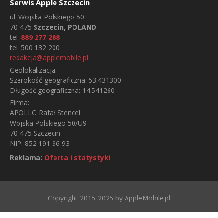
Serwis Apple Szczecin
ul.
Wojska Polskiego 50
70-475
Szczecin, POLAND
tel:
889 277 288
tel:
500 132 200
redakcja@applemobile.pl
Geolokalizacja:
Szerokość geograficzna:
53.431300
Długość geograficzna:
14.541260
Firma:
APOLLO Rafał Stencel
Wojska Polskiego 50/U9
70-475 Szczecin
NIP: 852 191 36 93
Reklama:
Oferta i statystyki
Copyright 2015-2025 by AppleMobile.pl
STRONA GŁÓWNA
KONTAKT