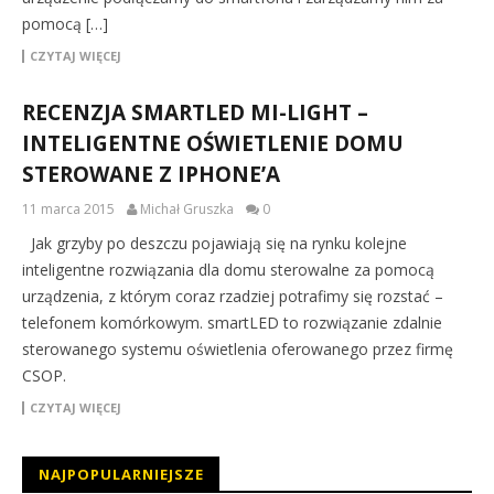
pomocą […]
CZYTAJ WIĘCEJ
RECENZJA SMARTLED MI-LIGHT –
INTELIGENTNE OŚWIETLENIE DOMU
STEROWANE Z IPHONE’A
11 marca 2015
Michał Gruszka
0
Jak grzyby po deszczu pojawiają się na rynku kolejne
inteligentne rozwiązania dla domu sterowalne za pomocą
urządzenia, z którym coraz rzadziej potrafimy się rozstać –
telefonem komórkowym. smartLED to rozwiązanie zdalnie
sterowanego systemu oświetlenia oferowanego przez firmę
CSOP.
CZYTAJ WIĘCEJ
NAJPOPULARNIEJSZE