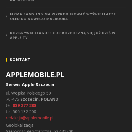
FIRMA SAMSUNG MA WYPRODUKOWAĆ WYŚWIETLACZE
OLED DO NOWEGO MACBOOKA
ROZGRYWKI LEAGUES CUP ROZPOCZNĄ SIĘ JUŻ DZIŚ W
APPLE TV
KONTAKT
APPLEMOBILE.PL
Serwis Apple Szczecin
ul.
Wojska Polskiego 50
70-475
Szczecin, POLAND
tel:
889 277 288
tel:
500 132 200
redakcja@applemobile.pl
Geolokalizacja:
Szerokość geograficzna:
53.431300