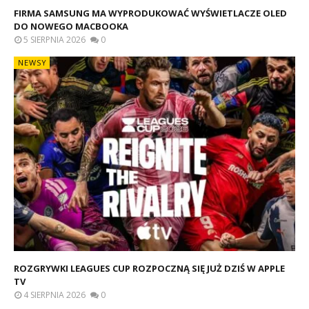
FIRMA SAMSUNG MA WYPRODUKOWAĆ WYŚWIETLACZE OLED
DO NOWEGO MACBOOKA
5 SIERPNIA 2026
0
NEWSY
ROZGRYWKI LEAGUES CUP ROZPOCZNĄ SIĘ JUŻ DZIŚ W APPLE
TV
4 SIERPNIA 2026
0