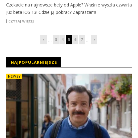
Czekacie na najnowsze bety od Apple? Właśnie wyszła czwarta
już beta iOS 13! Gdzie ją pobrać? Zapraszam!
CZYTAJ WIĘCEJ
‹
›
3
4
5
6
7
...
...
NAJPOPULARNIEJSZE
NEWSY