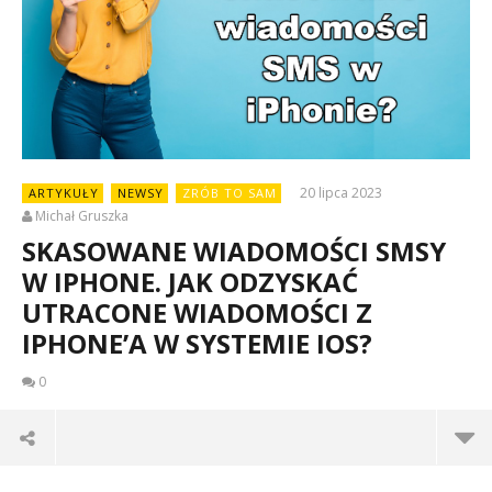
20 lipca 2023
ARTYKUŁY
NEWSY
ZRÓB TO SAM
Michał Gruszka
SKASOWANE WIADOMOŚCI SMSY
W IPHONE. JAK ODZYSKAĆ
UTRACONE WIADOMOŚCI Z
IPHONE’A W SYSTEMIE IOS?
0