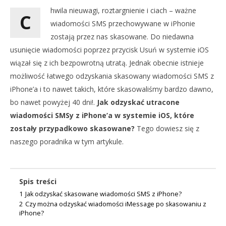
hwila nieuwagi, roztargnienie i ciach – ważne
C
wiadomości SMS przechowywane w iPhonie
zostają przez nas skasowane. Do niedawna
usunięcie wiadomości poprzez przycisk Usuń w systemie iOS
wiązał się z ich bezpowrotną utratą. Jednak obecnie istnieje
możliwość łatwego odzyskania skasowany wiadomości SMS z
iPhone’a i to nawet takich, które skasowaliśmy bardzo dawno,
bo nawet powyżej 40 dni!.
Jak odzyskać utracone
wiadomości SMSy z iPhone’a w systemie iOS, które
NOW VIEWING
zostały przypadkowo skasowane?
Tego dowiesz się z
naszego poradnika w tym artykule.
SKASOWANE WIADOMOŚCI SMSY W IPHONE. JAK
DO
ODZYSKAĆ UTRACONE WIADOMOŚCI Z IPHONE’A W
NA
SYSTEMIE IOS?
20
lip
20
Spis treści
202
lipca
M
1
Jak odzyskać skasowane wiadomości SMS z iPhone?
2023
Gru
Michał
2
Czy można odzyskać wiadomości iMessage po skasowaniu z
Gruszka
iPhone?