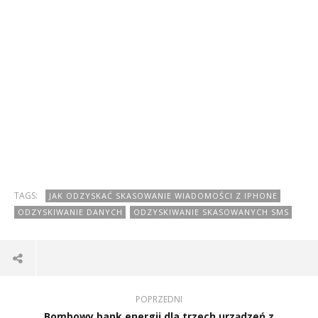
TAGS:
JAK ODZYSKAĆ SKASOWANIE WIADOMOŚCI Z IPHONE
ODZYSKIWANIE DANYCH
ODZYSKIWANIE SKASOWANYCH SMS
POPRZEDNI
Bombowy bank energii dla trzech urządzeń z