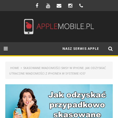
NASZ SERWIS APPLE
HOME
SKASOWANE WIADOMOŚCI SMSY W IPHONE. JAK ODZYSKAĆ
UTRACONE WIADOMOŚCI Z IPHONE’A W SYSTEMIE IOS?