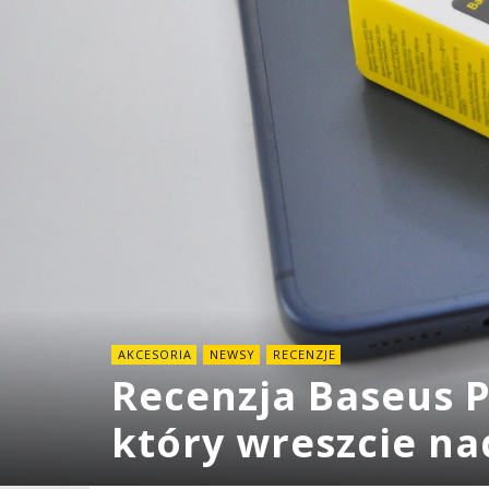
AKCESORIA
NEWSY
RECENZJE
Recenzja Baseus 
który wreszcie n