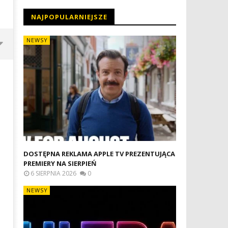
NAJPOPULARNIEJSZE
NEWSY
DOSTĘPNA REKLAMA APPLE TV PREZENTUJĄCA
PREMIERY NA SIERPIEŃ
ROZGRYWKI LEAGUES CUP
WYMIANA ZBITEJ SZYBKI W
6 SIERPNIA 2026
0
ROZPOCZNĄ SIĘ JUŻ DZIŚ W APPLE
APPLE WATCH W SZCZECINIE
NEWSY
TV
PROFESJONALNA NAPRAWA
W SMARTWATCHACH
20
czerwca
20
2026
czerwca
Michał