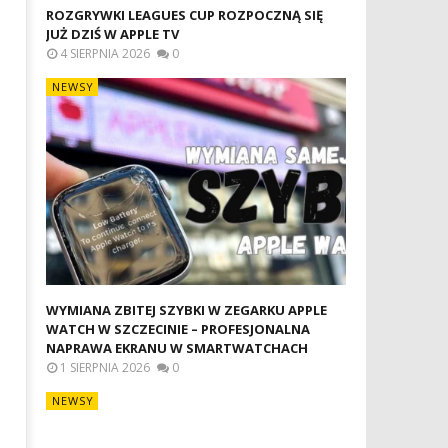
ROZGRYWKI LEAGUES CUP ROZPOCZNĄ SIĘ
JUŻ DZIŚ W APPLE TV
4 SIERPNIA 2026
0
NEWSY
WYMIANA ZBITEJ SZYBKI W ZEGARKU APPLE
WATCH W SZCZECINIE – PROFESJONALNA
NAPRAWA EKRANU W SMARTWATCHACH
1 SIERPNIA 2026
0
NEWSY