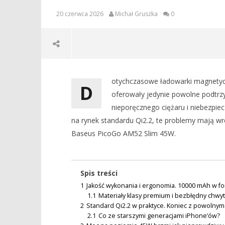
20 czerwca 2026
Michał Gruszka
0
otychczasowe ładowarki magnetyc
D
oferowały jedynie powolne podtrz
nieporęcznego ciężaru i niebezpiec
na rynek standardu Qi2.2, te problemy mają wre
Baseus PicoGo AM52 Slim 45W.
NOW VIEWING
RECENZJA BASEUS PICOGO AM52
DOSTĘPNA
Spis treści
SLIM 45W. POWERBANK QI2.2, KTÓRY
PREZENTU
1
Jakość wykonania i ergonomia. 10000 mAh w for
WRESZCIE NADĄŻA ZA IPHONEM 17
SIERPIEŃ
1.1
Materiały klasy premium i bezbłędny chwy
PRO MAX
20
2
Standard Qi2.2 w praktyce. Koniec z powolnym
czerwca
20
2.1
Co ze starszymi generacjami iPhone’ów?
2026
czerwca
Michał