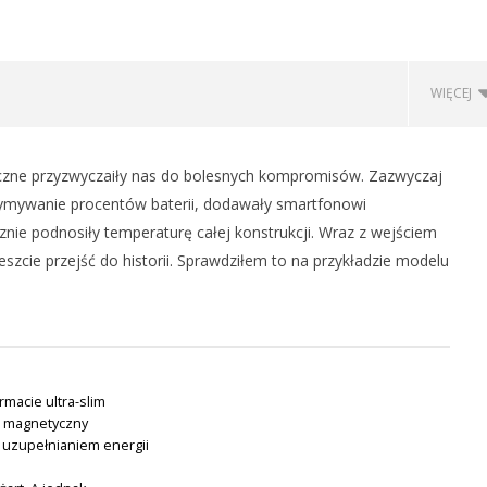
WIĘCEJ
zne przyzwyczaiły nas do bolesnych kompromisów. Zazwyczaj
ymywanie procentów baterii, dodawały smartfonowi
znie podnosiły temperaturę całej konstrukcji. Wraz z wejściem
szcie przejść do historii. Sprawdziłem to na przykładzie modelu
 REKLAMA APPLE TV
FIRMA SAMSUNG MA
JĄCA PREMIERY NA
WYPRODUKOWAĆ WYŚWIETLACZE
macie ultra-slim
OLED DO NOWEGO MACBOOKA
t magnetyczny
20
 uzupełnianiem energii
czerwca
2026
Michał