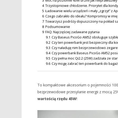
3
Moc na poziomie 45W brzmi jak nieprawdziwy ż
2026
Gruszka
Michał
4
Trzystopniowe chłodzenie. Priorytet dla kondycj
Gruszka
5
Ładowanie wielu urządzeń i mały „zgrzyt” z A
6
Czego zabrakło do ideału? Kompromisy w imię
7
Towarzysz podróży dopuszczony na pokład s
8
Podsumowanie
9
FAQ: Najczęściej zadawane pytania
9.1
Czy Baseus PicoGo AM52 obsługuje szybki
9.2
Czy ten powerbank jest bezpieczny dla kon
9.3
Czy naładuję nim bezprzewodowo zegare
9.4
Czy powerbank Baseus PicoGo AM52 posia
9.5
Czy pełna moc Qi2.2 (25W) zadziała ze stars
9.6
Czy mogę zabrać ten powerbank do bagaż
To kompaktowe akcesorium o pojemności 1000
bezprzewodowe przesyłanie energii z mocą 2
wartością rzędu 45W
!