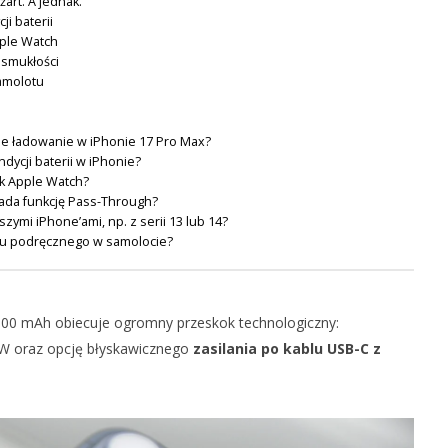
art. A jednak.
Gruszka
i baterii
pple Watch
 smukłości
amolotu
e ładowanie w iPhonie 17 Pro Max?
dycji baterii w iPhonie?
k Apple Watch?
da funkcję Pass-Through?
zymi iPhone’ami, np. z serii 13 lub 14?
u podręcznego w samolocie?
0 mAh obiecuje ogromny przeskok technologiczny:
5W oraz opcję błyskawicznego
zasilania po kablu USB-C z