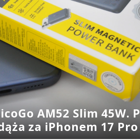
PicoGo AM52 Slim 45W. 
adąża za iPhonem 17 Pr