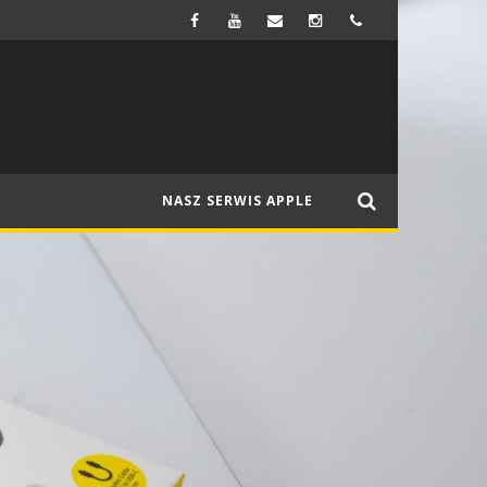
FIRMA SAMSUNG MA WYPRODUKOWAĆ WYŚWIETLACZE OLED DO NOWEGO MACBOOKA
NEWSY
NASZ SERWIS APPLE