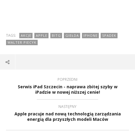
TAGS:
AKCJE
APPLE
BITG
GIEŁDA
IPHONE
SPADEK
WALTER PIECYK
POPRZEDNI
Serwis iPad Szczecin - naprawa zbitej szyby w
iPadzie w nowej niższej cenie!
NASTĘPNY
Apple pracuje nad nową technologią zarządzania
energią dla przyszłych modeli Maców