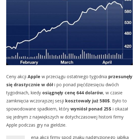
NOW VIEWING
DOBRA PASSA APPLE NA GIEŁDZIE DOBIEGŁA KOŃCA?
SPADEK WARTOŚCI AKCJI O 4,15%
17
DO
kwietnia
NA
Ceny akcji
Apple
w przeciągu ostatniego tygodnia
przesunęły
2012
damian
17
się drastycznie w dół
i po ponad pięćdziesięciu dwóch
kwi
tygodniach, kiedy
osiągnęły cenę 644 dolarów
, w czasie
201
d
zamknięcia wczorajszej sesji
kosztowały już 580$
. Było to
spowodowane spadkiem, który
wyniósł ponad 25$
i okazał
się jednym z największych w dotychczasowej historii firmy
Apple podczas gry na giełdzie.
ena akcji firmy spod znaku nadgryzionego jabłka