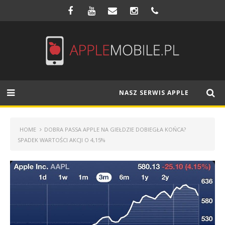
NASZ SERWIS APPLE
HOME
DOBRA PASSA APPLE NA GIEŁDZIE DOBIEGŁA KOŃCA?
SPADEK WARTOŚCI AKCJI O 4,15%