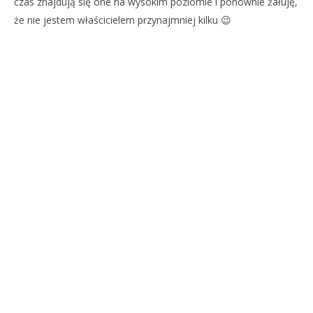
czas znajdują się one na wysokim poziomie i ponownie żałuję,
że nie jestem właścicielem przynajmniej kilku 😉