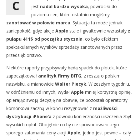
C
jest
nadal bardzo wysoka
, powróciła do
poziomu cen, które ostatnio mogliśmy
zanotować w połowie marca
. Sytuacja ta może jednak
zaniepokoić, gdyż akcje
Apple
stale i gwałtownie wzrastały
z
pułapu 411$ od początku stycznia
, co było efektem
spektakularnych wyników sprzedaży zanotowanych przez
przedsiębiorstwo.
Niektóre raporty przypisywały będą spadek do plotek, które
zapoczątkował
analityk firmy BITG
, z resztą o polskim
nazwisku, a mianowicie
Walter Piecyk
. W zeszłym tygodniu,
w odróżnieniu od innych, wydał
Apple
mniej korzystną opinię,
opierając swoją decyzję na obawie, że pozostali operatorzy
komórkowi zaczną w końcu rezygnować z
możliwości
dystrybucji iPhone’a
z powodu konieczności uiszczenia zbyt
wysokich opłat. Obojętnie co by nie spowodowało tego
sporego załamania ceny akcji
Apple
, jedno jest pewne – cały