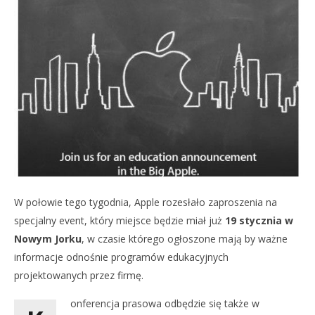
NOW VIEWING
APPLE ZAPLANOWAŁO EVENT EDUKACYJNY W NOWYM
JORKU NA NAJBLIŻSZY CZWARTEK
PR
15
US
stycznia
W połowie tego tygodnia, Apple rozesłało zaproszenia na
15
2012
sty
damian
specjalny event, który miejsce będzie miał już
19 stycznia w
201
d
Nowym Jorku
, w czasie którego ogłoszone mają by ważne
informacje odnośnie programów edukacyjnych
projektowanych przez firmę.
onferencja prasowa odbędzie się także w