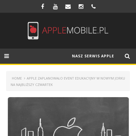
NASZ SERWIS APPLE
HOME
APPLE ZAPLANOWAŁO EVENT EDUKACYJNY W NOWYM JORKU
NA NAJBLIŻSZY CZWARTEK