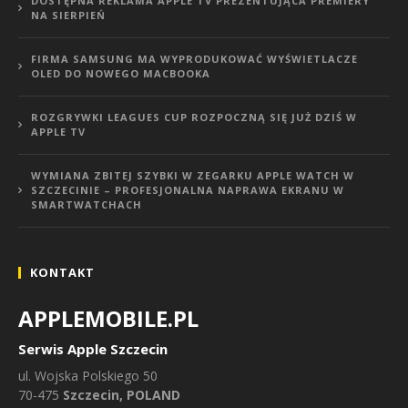
DOSTĘPNA REKLAMA APPLE TV PREZENTUJĄCA PREMIERY
NA SIERPIEŃ
FIRMA SAMSUNG MA WYPRODUKOWAĆ WYŚWIETLACZE
OLED DO NOWEGO MACBOOKA
ROZGRYWKI LEAGUES CUP ROZPOCZNĄ SIĘ JUŻ DZIŚ W
APPLE TV
WYMIANA ZBITEJ SZYBKI W ZEGARKU APPLE WATCH W
SZCZECINIE – PROFESJONALNA NAPRAWA EKRANU W
SMARTWATCHACH
KONTAKT
APPLEMOBILE.PL
Serwis Apple Szczecin
ul.
Wojska Polskiego 50
70-475
Szczecin, POLAND