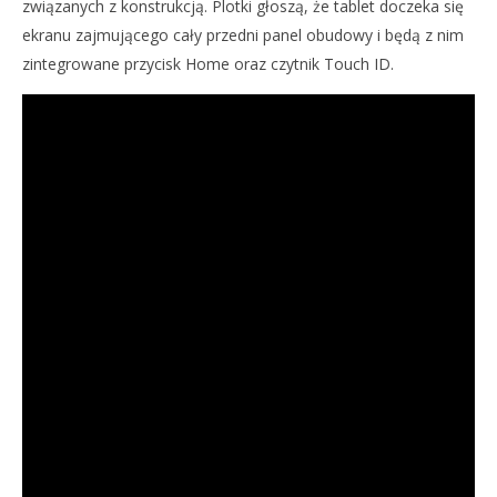
związanych z konstrukcją. Plotki głoszą, że tablet doczeka się
ekranu zajmującego cały przedni panel obudowy i będą z nim
zintegrowane przycisk Home oraz czytnik Touch ID.