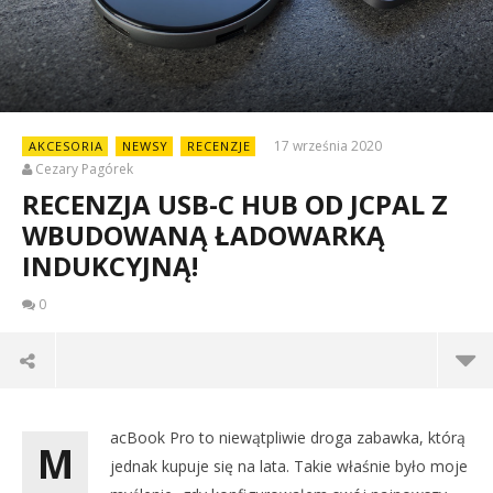
17 września 2020
AKCESORIA
NEWSY
RECENZJE
Cezary Pagórek
RECENZJA USB-C HUB OD JCPAL Z
WBUDOWANĄ ŁADOWARKĄ
INDUKCYJNĄ!
0
acBook Pro to niewątpliwie droga zabawka, którą
M
jednak kupuje się na lata. Takie właśnie było moje