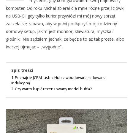
myślenie, gdy konfigurowałem swój najnowszy
komputer. Od roku Michał zbierał dla mnie różne przejściówki
na USB-C i gdy tylko kurier przywiózł mi mój nowy sprzęt,
zaczęła się zabawa, aby w pełni podłączyć mój codzienny
domowy setup, jakim jest monitor, klawiatura, myszka i
głośniki. Nie sądziłem jednak, że będzie to aż tak proste, albo
inaczej ujmując – „wygodne”.
NOW VIEWING
DO
RECENZJA USB-C HUB OD JCPAL Z WBUDOWANĄ
Spis treści
NA
ŁADOWARKĄ INDUKCYJNĄ!
1
Poznajcie JCPAL usb-c Hub z wbudowaną ładowarką
17
17
indukcyjną
wrz
września
202
2020
2
Czy warto kupić recenzowany model hub’a?
C
Cezary
Pag
Pagórek