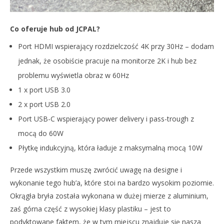
Co oferuje hub od JCPAL?
Port HDMI wspierający rozdzielczość 4K przy 30Hz – dodam
jednak, że osobiście pracuje na monitorze 2K i hub bez
problemu wyświetla obraz w 60Hz
1 x port USB 3.0
2 x port USB 2.0
Port USB-C wspierający power delivery i pass-trough z
mocą do 60W
Płytkę indukcyjną, która ładuje z maksymalną mocą 10W
Przede wszystkim muszę zwrócić uwagę na designe i
wykonanie tego hub’a, które stoi na bardzo wysokim poziomie.
Okrągła bryła została wykonana w dużej mierze z aluminium,
zaś górna część z wysokiej klasy plastiku – jest to
podyktowane faktem, że w tym miejscu znajduje się nasza