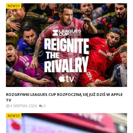
NEWSY
ROZGRYWKI LEAGUES CUP ROZPOCZNĄ SIĘ JUŻ DZIŚ W APPLE
TV
4 SIERPNIA 2026
0
NEWSY