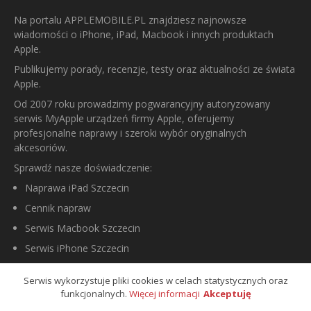
Na portalu APPLEMOBILE.PL znajdziesz najnowsze
wiadomości o iPhone, iPad, Macbook i innych produktach
Apple.
Publikujemy porady, recenzje, testy oraz aktualności ze świata
Apple.
Od 2007 roku prowadzimy pogwarancyjny autoryzowany
serwis MyApple urządzeń firmy Apple, oferujemy
profesjonalne naprawy i szeroki wybór oryginalnych
akcesoriów.
Sprawdź nasze doświadczenie:
Naprawa iPad Szczecin
Cennik napraw
Serwis Macbook Szczecin
Serwis iPhone Szczecin
Serwis wykorzystuje pliki cookies w celach statystycznych oraz
OSTATNIE WPISY
funkcjonalnych.
Więcej informacji
Akceptuję