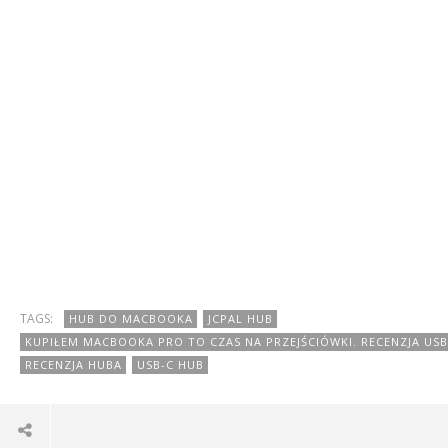
TAGS:
HUB DO MACBOOKA
JCPAL HUB
KUPIŁEM MACBOOKA PRO TO CZAS NA PRZEJŚCIÓWKI. RECENZJA US
RECENZJA HUBA
USB-C HUB