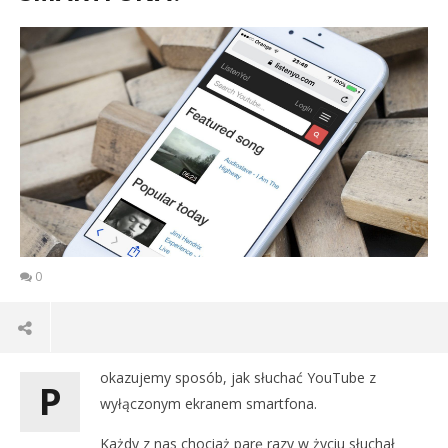
0
okazujemy sposób, jak słuchać YouTube z
P
wyłączonym ekranem smartfona.
Każdy z nas chociaż parę razy w życiu słuchał