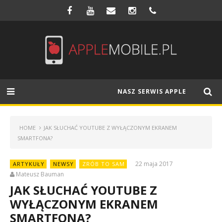
NASZ SERWIS APPLE
HOME
JAK SŁUCHAĆ YOUTUBE Z WYŁĄCZONYM EKRANEM
SMARTFONA?
22 maja 2017
ARTYKUŁY
NEWSY
ZRÓB TO SAM
Mateusz Bauman
JAK SŁUCHAĆ YOUTUBE Z
WYŁĄCZONYM EKRANEM
SMARTFONA?