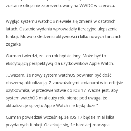
zostanie oficjalnie zaprezentowany na WWDC w czerwcu.
Wygląd systemu watchOS niewiele się zmienił w ostatnich
latach. Ostatnie wydania wprowadziły iteracyjne ulepszenia
funkcji. Mowa o śledzeniu aktywności i kilku nowych tarczach
NOW VIEWING
zegarka.
WATCHOS 10 MA PODOBNO POSIADAĆ ZNACZĄCE
DO
Gurman twierdzi, że ten rok będzie inny. Może być to
ZMIANY I ULEPSZENIA
NA
ekscytującą perspektywą dla użytkowników Apple Watch.
2
2
kwietnia
kwi
„Uważam, że nowy system watchOS powinien być dość
2023
202
Aleksandra
A
obszerną aktualizacją. Z zauważalnymi zmianami w interfejsie
Pych
Pyc
użytkownika, w przeciwieństwie do iOS 17. Ważne jest, aby
system watchOS miał duży rok, biorąc pod uwagę, że
aktualizacje sprzętu Apple Watch nie będą duże.”
Gurman powiedział wcześniej, że iOS 17 będzie miał kilka
przydatnych funkcji. Oczekuje się, że bardziej znacząca