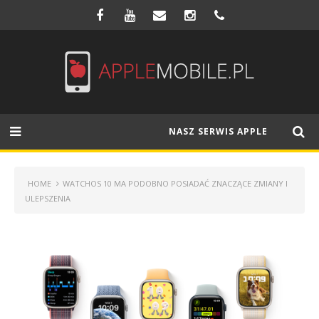
NASZ SERWIS APPLE
HOME
WATCHOS 10 MA PODOBNO POSIADAĆ ZNACZĄCE ZMIANY I
ULEPSZENIA