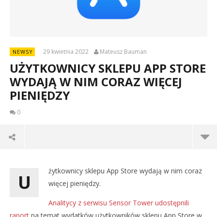
29 kwietnia 2022
Mateusz Bauman
NEWSY
UŻYTKOWNICY SKLEPU APP STORE
WYDAJĄ W NIM CORAZ WIĘCEJ
PIENIĘDZY
0
żytkownicy sklepu App Store wydają w nim coraz
U
więcej pieniędzy.
Analitycy z serwisu Sensor Tower udostępnili
raport
na temat wydatków użytkowników sklepu App Store w