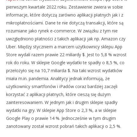
pierwszym kwartale 2022 roku. Zestawienie zwiera w sobie
informacje, które dotyczą zarówno aplikacji płatnych jak i z
mikropłatnościami. Dane te nie dotyczą transakcji, które są
rozumiane jako rynek e-commerce. W związku z tym nie
uwzględniono płatności z takich aplikacji jak np. Amazon czy
NOW VIEWING
Uber. Między styczniem a marcem użytkownicy sklepu App
UŻYTKOWNICY SKLEPU APP STORE WYDAJĄ W NIM
DO
Store wydali razem prawie 22 miliardy $. Jest to 5,8 % wzrost
CORAZ WIĘCEJ PIENIĘDZY
NA
rok do roku. W sklepie Google wydatki te spadły o 8,5 %, co
29
29
przełożyło się na 10,7 miliarda $. Na taki wzrost wydatków
kwietnia
kwi
2022
202
miała m.in. pandemia. Analitycy jednak informują, że
Mateusz
M
użytkownicy smartfonów i iPadów coraz bardziej zaczęli
Bauman
Ba
korzystać z aplikacji płatnych, które cieszą się dużym
zainteresowaniem. W jednym jak i drugim sklepie spadły
wydatki na gry. W sklepie App Store o 2,3 %, a w sklepie
Google Play o prawie 14 %. Jednocześnie w tym drugim
zanotowany został wzrost pobrań takich aplikacji o 2,5 %.