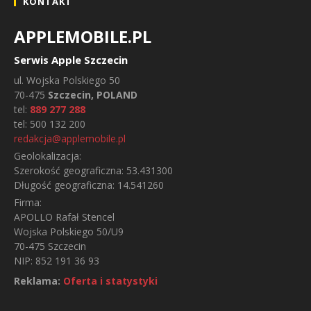
KONTAKT
APPLEMOBILE.PL
Serwis Apple Szczecin
ul.
Wojska Polskiego 50
70-475
Szczecin, POLAND
tel:
889 277 288
tel:
500 132 200
redakcja@applemobile.pl
Geolokalizacja:
Szerokość geograficzna:
53.431300
Długość geograficzna:
14.541260
Firma:
APOLLO Rafał Stencel
Wojska Polskiego 50/U9
70-475 Szczecin
NIP: 852 191 36 93
Reklama:
Oferta i statystyki