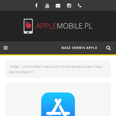
NASZ SERWIS APPLE
HOME
UŻYTKOWNICY SKLEPU APP STORE WYDAJĄ W NIM CORAZ
WIĘCEJ PIENIĘDZY