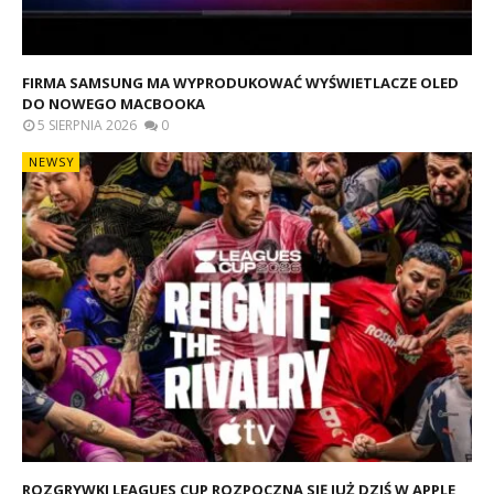
FIRMA SAMSUNG MA WYPRODUKOWAĆ WYŚWIETLACZE OLED
DO NOWEGO MACBOOKA
5 SIERPNIA 2026
0
NEWSY
ROZGRYWKI LEAGUES CUP ROZPOCZNĄ SIĘ JUŻ DZIŚ W APPLE