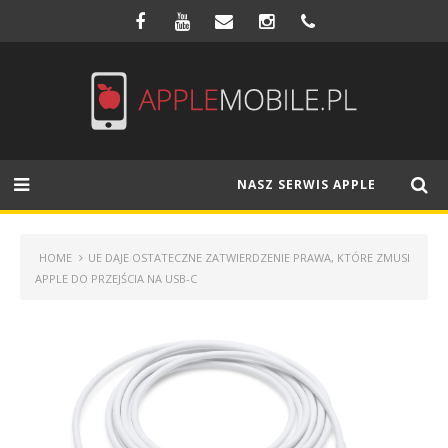
NASZ SERWIS APPLE
HOME
UE DAJE OSTATECZNE ZATWIERDZENIE PRAWA, KTÓRE ZMUSI
APPLE DO PRZEJŚCIA NA USB-C