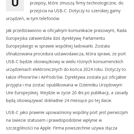
U
przepisy, które zmuszą firmy technologiczne, do
przejścia na USB-C. Dotyczy to szerokiej gamy
urządzeń, w tym telefonów.
Jak przedstawiono w oficjalnym komunikacie prasowym, Rada
Europejska zatwierdziła dziś dyrektywę Parlamentu
Europejskiego w sprawie wspólnej ładowarki. Została
sfinalizowana procedura ustawodawcza, która sprawi, że port
USB-C będzie obowiązkowy w wielu różnych konsumenckich
NOW VIEWING
urządzeniach elektronicznych do końca 2024 roku. Dotyczy to
UE DAJE OSTATECZNE ZATWIERDZENIE PRAWA, KTÓRE
DO
także iPhone’ów i AirPods’ów. Dyrektywa została już oficjalnie
ZMUSI APPLE DO PRZEJŚCIA NA USB-C
TA
przyjęta i ma zostać opublikowana w Dzienniku Urzędowym
24
24
Unii Europejskiej. Wejdzie w życie 20 dni po publikacji, a zasady
października
paź
2022
202
będą obowiązywać dokładnie 24 miesiące po tej dacie.
Aleksandra
A
Pych
Pyc
USB-C jako prawnie upoważniony wspólny port jest pierwszym
na świecie statusem i prawdopodobnie wpłynie w
szczególności na Apple. Firma powszechnie używa złącza