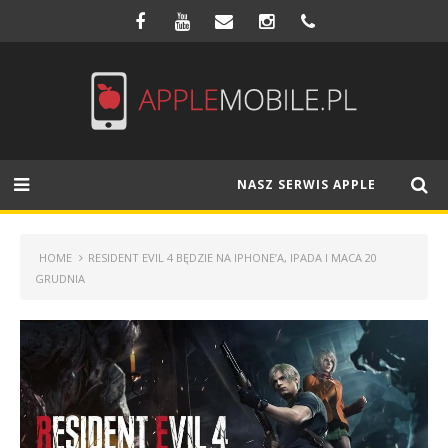
NASZ SERWIS APPLE
HOME
RESIDENT EVIL 4 BĘDZIE NA IPHONE’A, IPADA I MACA 20
GRUDNIA