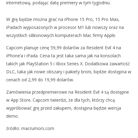
internetową, podając datę premiery w tym tygodniu.
W grę będzie można grać na iPhone 15 Pro, 15 Pro Max,
iPadach wyposażonych w procesor M1 lub nowszy oraz na
wszystkich silikonowych komputerach Mac firmy Apple.
Capcom planuje cenę 59,99 dolarów za Resident Evil 4 na
NOW VIEWING
iPhone’a i iPada. Cena ta jest taka sama jak na konsolach
RESIDENT EVIL 4 BĘDZIE NA IPHONE’A, IPADA I MACA 20
DO
takich jak PlayStation 5 i Xbox Series X. Dodatkowa zawartość
GRUDNIA
NA
DLC, taka jak nowe obszary i pakiety broni, będzie dostępna w
8
8
cenach od 2,99 do 19,99 dolarów.
listopada
lis
2023
202
Aleksandra
A
Zamówienia przedpremierowe na Resident Evil 4 są dostępne
Pych
Pyc
w App Store. Capcom twierdzi, że dla tych, którzy chcą
wypróbować grę przed zakupem, dostępna będzie wersja
demo.
źródło: macrumors.com