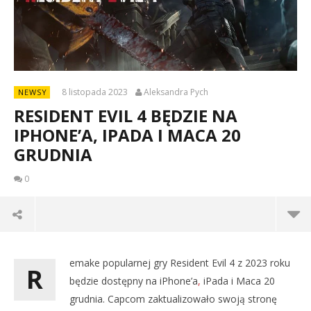
8 listopada 2023
Aleksandra Pych
NEWSY
RESIDENT EVIL 4 BĘDZIE NA
IPHONE’A, IPADA I MACA 20
GRUDNIA
0
emake popularnej gry Resident Evil 4 z 2023 roku
R
będzie dostępny na iPhone’a
,
iPada i Maca 20
grudnia. Capcom zaktualizowało swoją stronę