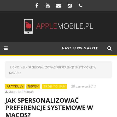
NASZ SERWIS APPLE
HOME
JAK SPERSONALIZOWAĆ PREFERENCJE SYSTEMOWE W
MACOS?
29 czerwca 2017
ARTYKUŁY
NEWSY
ZRÓB TO SAM
Mateusz Bauman
JAK SPERSONALIZOWAĆ
PREFERENCJE SYSTEMOWE W
MACOS?