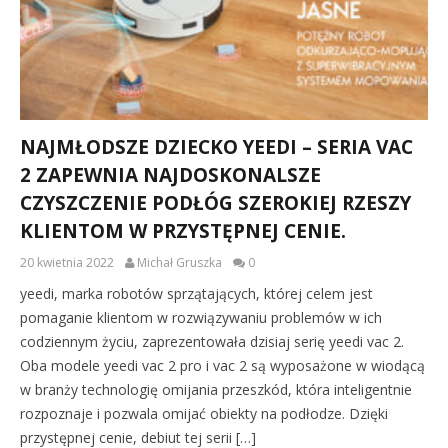
NAJMŁODSZE DZIECKO YEEDI – SERIA VAC
2 ZAPEWNIA NAJDOSKONALSZE
CZYSZCZENIE PODŁÓG SZEROKIEJ RZESZY
KLIENTOM W PRZYSTĘPNEJ CENIE.
20 kwietnia 2022
Michał Gruszka
0
yeedi, marka robotów sprzątających, której celem jest
pomaganie klientom w rozwiązywaniu problemów w ich
codziennym życiu, zaprezentowała dzisiaj serię yeedi vac 2.
Oba modele yeedi vac 2 pro i vac 2 są wyposażone w wiodącą
w branży technologię omijania przeszkód, która inteligentnie
rozpoznaje i pozwala omijać obiekty na podłodze. Dzięki
przystępnej cenie, debiut tej serii […]