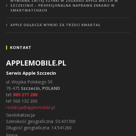
WYMIANA ZBITEJ SZYBKI W ZEGARKU APPLE WATCH W
SZCZECINIE – PROFESJONALNA NAPRAWA EKRANU W
SMARTWATCHACH
APPLE OGŁASZA WYNIKI ZA TRZECI KWARTAŁ
KONTAKT
APPLEMOBILE.PL
Serwis Apple Szczecin
ul.
Wojska Polskiego 50
70-475
Szczecin, POLAND
tel:
889 277 288
tel:
500 132 200
redakcja@applemobile.pl
Geolokalizacja:
Szerokość geograficzna:
53.431300
Długość geograficzna:
14.541260
Firma: