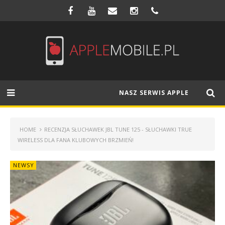
NASZ SERWIS APPLE
HOME
RECENZJA SŁUCHAWEK JBL TUNE 125 - SŁUCHAWKI TRUE
WIRELESS DLA FANA KLUBOWYCH BRZMIEŃ!
NEWSY