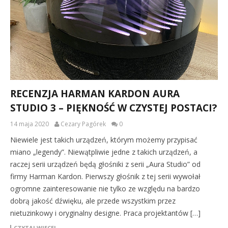
RECENZJA HARMAN KARDON AURA
STUDIO 3 – PIĘKNOŚĆ W CZYSTEJ POSTACI?
14 maja 2020
Cezary Pagórek
0
Niewiele jest takich urządzeń, którym możemy przypisać
miano „legendy”. Niewątpliwie jedne z takich urządzeń, a
raczej serii urządzeń będą głośniki z serii „Aura Studio” od
firmy Harman Kardon. Pierwszy głośnik z tej serii wywołał
ogromne zainteresowanie nie tylko ze względu na bardzo
dobrą jakość dźwięku, ale przede wszystkim przez
nietuzinkowy i oryginalny designe. Praca projektantów […]
CZYTAJ WIĘCEJ