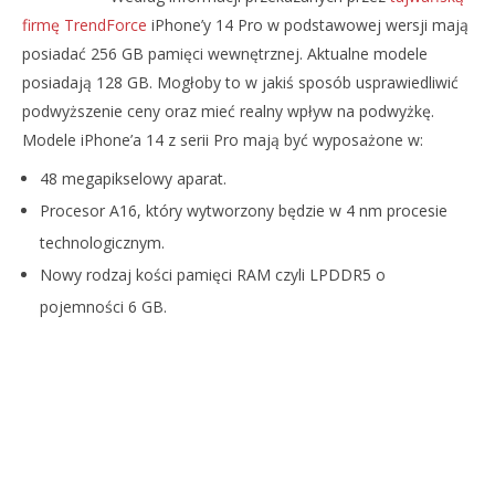
firmę TrendForce
iPhone’y 14 Pro w podstawowej wersji mają
posiadać 256 GB pamięci wewnętrznej. Aktualne modele
posiadają 128 GB. Mogłoby to w jakiś sposób usprawiedliwić
podwyższenie ceny oraz mieć realny wpływ na podwyżkę.
Modele iPhone’a 14 z serii Pro mają być wyposażone w:
48 megapikselowy aparat.
NOW VIEWING
Procesor A16, który wytworzony będzie w 4 nm procesie
PODSTAWOWA WERSJA IPHONE’A 14 PRO MA POSIADAĆ
DO
technologicznym.
256 GB PAMIĘCI
TA
11
11
Nowy rodzaj kości pamięci RAM czyli LPDDR5 o
sierpnia
sie
pojemności 6 GB.
2022
202
Mateusz
M
Bauman
Ba