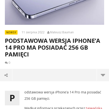
11 sierpnia 2022
Mateusz Bauman
NEWSY
PODSTAWOWA WERSJA IPHONE’A
14 PRO MA POSIADAĆ 256 GB
PAMIĘCI
0
odstawowa wersja iPhone’a 14 Pro ma posiadać
P
256 GB pamięci.
Według informacji przekazanych przez
tajwańską