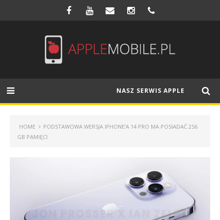
NASZ SERWIS APPLE
HOME
PODSTAWOWA WERSJA IPHONE’A 14 PRO MA POSIADAĆ 256
GB PAMIĘCI