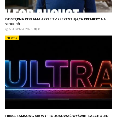
DOSTĘPNA REKLAMA APPLE TV PREZENTUJĄCA PREMIERY NA
SIERPIEŃ
6 SIERPNIA 2026
0
NEWSY
FIRMA SAMSUNG MA WYPRODUKOWAĆ WYŚWIETLACZE OLED