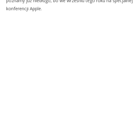
poznamy już niedługo, bo we wrześniu tego roku na specjalnej
konferencji Apple.