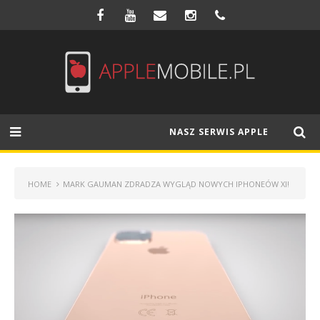
NASZ SERWIS APPLE
HOME
MARK GAUMAN ZDRADZA WYGLĄD NOWYCH IPHONEÓW XI!