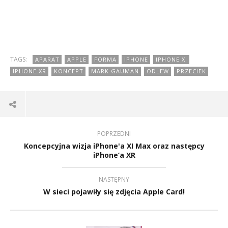
TAGS:
APARAT
APPLE
FORMA
IPHONE
IPHONE XI
IPHONE XR
KONCEPT
MARK GAUMAN
ODLEW
PRZECIEK
POPRZEDNI
Koncepcyjna wizja iPhone'a XI Max oraz następcy
iPhone’a XR
NASTĘPNY
W sieci pojawiły się zdjęcia Apple Card!