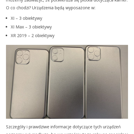
O co chodzi? Urządzenia będą wyposażone w:
MARK GAUMAN ZDRADZA WYGLĄD NOWYCH
IPHONEÓW XI!
XI – 3 obiektywy
13
XI Max – 3 obiektywy
maja
2019
XR 2019 – 2 obiektywy
Dominik
PR
Rudkowski
US
13
maj
201
D
Rud
Szczegóły i prawdziwe informacje dotyczące tych urządzeń