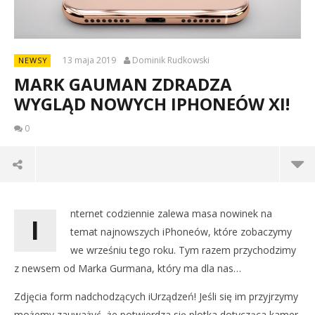
13 maja 2019
Dominik Rudkowski
NEWSY
MARK GAUMAN ZDRADZA
WYGLĄD NOWYCH IPHONEÓW XI!
0
nternet codziennie zalewa masa nowinek na
I
temat najnowszych iPhoneów, które zobaczymy
we wrześniu tego roku. Tym razem przychodzimy
z newsem od Marka Gurmana, który ma dla nas…
Zdjęcia form nadchodzących iUrządzeń! Jeśli się im przyjrzymy
NOW VIEWING
możemy zauważyć, że potwierdza się plotka dotycząca kamer.