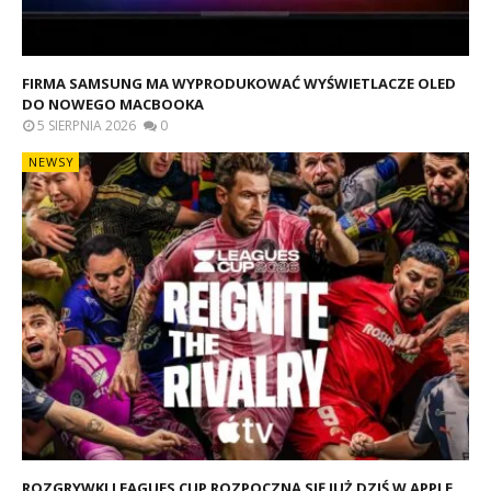
FIRMA SAMSUNG MA WYPRODUKOWAĆ WYŚWIETLACZE OLED
DO NOWEGO MACBOOKA
5 SIERPNIA 2026
0
NEWSY
ROZGRYWKI LEAGUES CUP ROZPOCZNĄ SIĘ JUŻ DZIŚ W APPLE