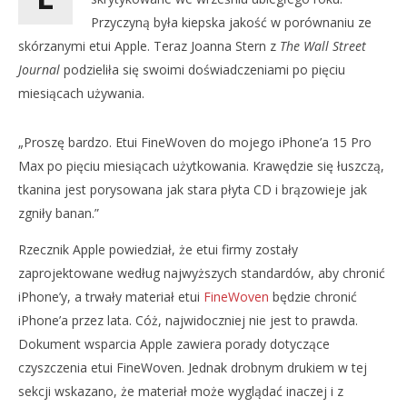
Przyczyną była kiepska jakość w porównaniu ze
skórzanymi etui Apple. Teraz Joanna Stern z
The Wall Street
Journal
podzieliła się swoimi doświadczeniami po pięciu
miesiącach używania.
„Proszę bardzo. Etui FineWoven do mojego iPhone’a 15 Pro
Max po pięciu miesiącach użytkowania. Krawędzie się łuszczą,
NOW VIEWING
tkanina jest porysowana jak stara płyta CD i brązowieje jak
zgniły banan.”
JAK ZACHOWUJE SIĘ ETUI FINEWOVEN PO KILKU
DO
MIESIĄCACH UŻYTKOWANIA?
NA
Rzecznik Apple powiedział, że etui firmy zostały
26
26
zaprojektowane według najwyższych standardów, aby chronić
lutego
lut
2024
202
iPhone’y, a trwały materiał etui
FineWoven
będzie chronić
Aleksandra
A
Pych
Pyc
iPhone’a przez lata. Cóż, najwidoczniej nie jest to prawda.
Dokument wsparcia Apple zawiera porady dotyczące
czyszczenia etui FineWoven. Jednak drobnym drukiem w tej
sekcji wskazano, że materiał może wyglądać inaczej i z