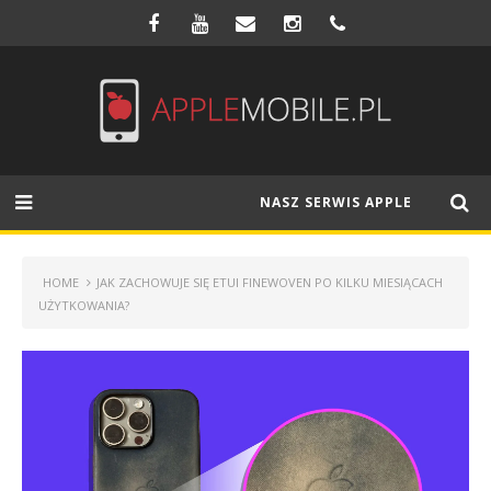
NASZ SERWIS APPLE
HOME
JAK ZACHOWUJE SIĘ ETUI FINEWOVEN PO KILKU MIESIĄCACH
UŻYTKOWANIA?