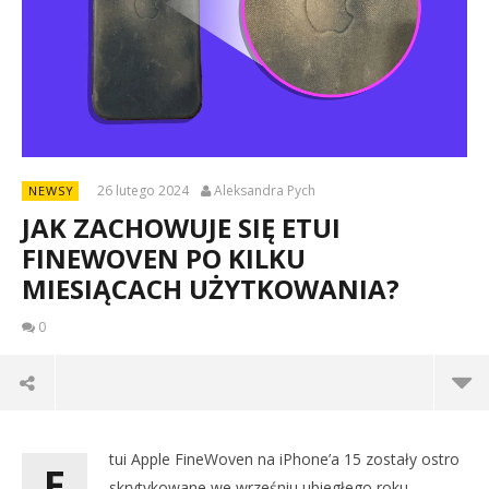
26 lutego 2024
Aleksandra Pych
NEWSY
JAK ZACHOWUJE SIĘ ETUI
FINEWOVEN PO KILKU
MIESIĄCACH UŻYTKOWANIA?
0
tui Apple FineWoven na iPhone’a 15 zostały ostro
E
skrytykowane we wrześniu ubiegłego roku.