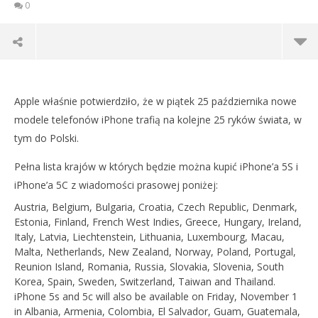
0
IPHONE 5S I IPHONE 5C OFICJALNIE W POLSCE JUŻ 25
PAŹDZIERNIKA!
Apple właśnie potwierdziło, że w piątek 25 października nowe
9
modele telefonów iPhone trafią na kolejne 25 ryków świata, w
października
2013
tym do Polski.
Michał
Gruszka
Pełna lista krajów w których będzie można kupić iPhone’a 5S i
iPhone’a 5C z wiadomości prasowej poniżej:
Austria, Belgium, Bulgaria, Croatia, Czech Republic, Denmark,
Estonia, Finland, French West Indies, Greece, Hungary, Ireland,
Italy, Latvia, Liechtenstein, Lithuania, Luxembourg, Macau,
Malta, Netherlands, New Zealand, Norway, Poland, Portugal,
Reunion Island, Romania, Russia, Slovakia, Slovenia, South
Korea, Spain, Sweden, Switzerland, Taiwan and Thailand.
DO
iPhone 5s and 5c will also be available on Friday, November 1
TA
in Albania, Armenia, Colombia, El Salvador, Guam, Guatemala,
9