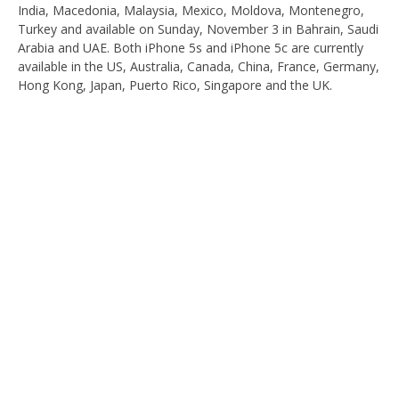
India, Macedonia, Malaysia, Mexico, Moldova, Montenegro,
paź
201
Turkey and available on Sunday, November 3 in Bahrain, Saudi
M
Arabia and UAE. Both iPhone 5s and iPhone 5c are currently
Gru
available in the US, Australia, Canada, China, France, Germany,
Hong Kong, Japan, Puerto Rico, Singapore and the UK.