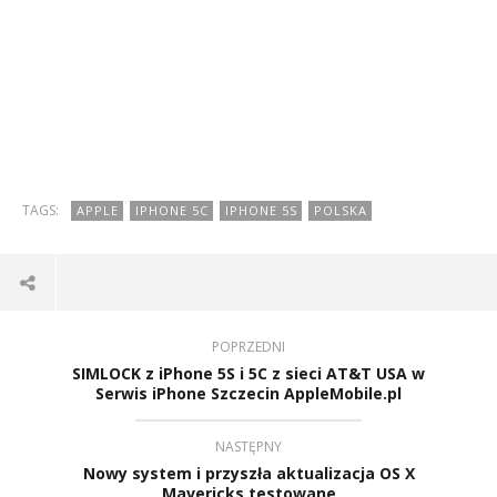
TAGS:
APPLE
IPHONE 5C
IPHONE 5S
POLSKA
POPRZEDNI
SIMLOCK z iPhone 5S i 5C z sieci AT&T USA w
Serwis iPhone Szczecin AppleMobile.pl
NASTĘPNY
Nowy system i przyszła aktualizacja OS X
Mavericks testowane