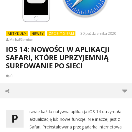
30 października 2020
ARTYKUŁY
NEWSY
ZRÓB TO SAM
MichalSiemion
IOS 14: NOWOŚCI W APLIKACJI
SAFARI, KTÓRE UPRZYJEMNIĄ
SURFOWANIE PO SIECI
0
rawie każda natywna aplikacja iOS 14 otrzymała
P
aktualizację lub nowe funkcje. Nie inaczej jest z
Safari. Preinstalowana przeglądarka internetowa