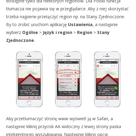
dostępne tylko dla niektórych regionów. Dla Polski funkcja
tłumacza nie pojawia się w przeglądarce. Aby z niej skorzystać
trzeba najpierw przełączyć region np. na Stany Zjednoczone.
By to zrobić uruchom aplikację
Ustawienia
, a następnie
wybierz
Ogólne
>
Język i region
>
Region
>
Stany
Zjednoczone
.
Aby przetłumaczyć stronę www wyświetl ją w Safari, a
następnie kliknij przycisk AA widoczny z lewej strony paska
inteligentnego wyszukiwania. Następnie kliknij opcję