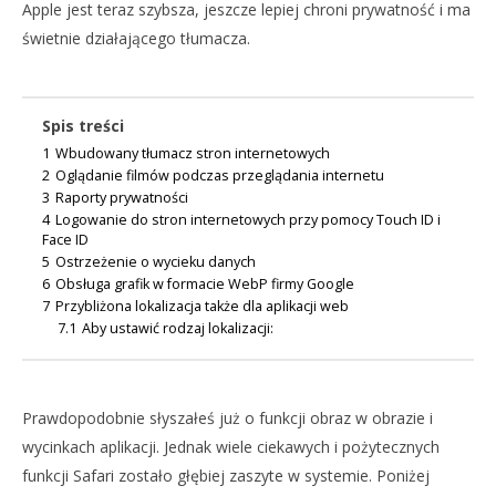
Apple jest teraz szybsza, jeszcze lepiej chroni prywatność i ma
świetnie działającego tłumacza.
NOW VIEWING
Spis treści
IOS 14: NOWOŚCI W APLIKACJI SAFARI, KTÓRE
UPRZYJEMNIĄ SURFOWANIE PO SIECI
1
Wbudowany tłumacz stron internetowych
2
Oglądanie filmów podczas przeglądania internetu
30
3
Raporty prywatności
października
2020
4
Logowanie do stron internetowych przy pomocy Touch ID i
DO
MichalSiemion
Face ID
TA
5
Ostrzeżenie o wycieku danych
30
6
Obsługa grafik w formacie WebP firmy Google
paź
7
Przybliżona lokalizacja także dla aplikacji web
202
M
7.1
Aby ustawić rodzaj lokalizacji:
Prawdopodobnie słyszałeś już o funkcji obraz w obrazie i
wycinkach aplikacji. Jednak wiele ciekawych i pożytecznych
funkcji Safari zostało głębiej zaszyte w systemie. Poniżej