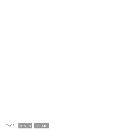
TAGS:
IOS 14
SAFARI