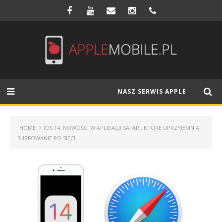
NASZ SERWIS APPLE
HOME
IOS 14: NOWOŚCI W APLIKACJI SAFARI, KTÓRE UPRZYJEMNIĄ
SURFOWANIE PO SIECI