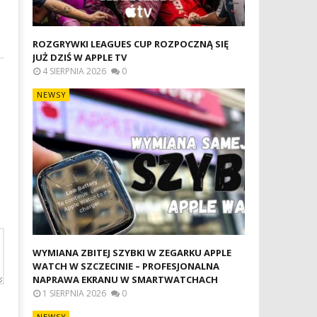
ROZGRYWKI LEAGUES CUP ROZPOCZNĄ SIĘ
JUŻ DZIŚ W APPLE TV
4 SIERPNIA 2026
0
NEWSY
WYMIANA ZBITEJ SZYBKI W ZEGARKU APPLE
WATCH W SZCZECINIE – PROFESJONALNA
NAPRAWA EKRANU W SMARTWATCHACH
1 SIERPNIA 2026
0
NEWSY