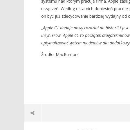
systemu nad którym pracuje firma. Apple zasug
urządzeń. Według ostatnich doniesień pracuję
FIRMA APPLE DODA AUTORSKIE
DOSTĘPNA
on być już zdecydowanie bardziej wydajny od
UKŁADY 5G TAKŻE DO INNYCH
PREZENTU
URZĄDZEŃ
SIERPIEŃ
„
Apple C1 dodaje nowy rozdział do historii i jest
9
9
marca
marca
inżynierów. Apple C1 to początek długoterminowe
2025
2025
Mateusz
Mateusz
optymalizować system modemów dla dodatkowyc
Bauman
Bauman
Źrodło: MacRumors