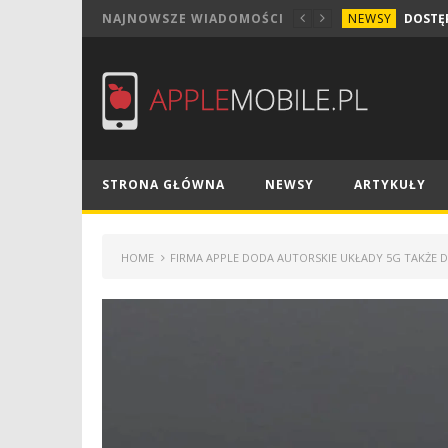
NEWSY
NAJNOWSZE WIADOMOŚCI
STRONA GŁÓWNA
NEWSY
ARTYKUŁY
HOME
FIRMA APPLE DODA AUTORSKIE UKŁADY 5G TAKŻE 