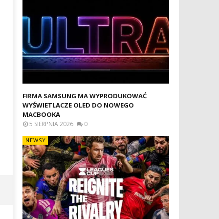
ROZGRYWKI LEAGUES CUP
WYMIANA ZBITEJ SZYBKI W
ROZPOCZNĄ SIĘ JUŻ DZIŚ W APPLE
APPLE WATCH W SZCZECINIE
TV
PROFESJONALNA NAPRAWA
W SMARTWATCHACH
9
marca
9
2025
marca
Mateusz
2025
Bauman
Mateusz
Bauman
FIRMA SAMSUNG MA WYPRODUKOWAĆ
WYŚWIETLACZE OLED DO NOWEGO
MACBOOKA
5 SIERPNIA 2026
0
NEWSY