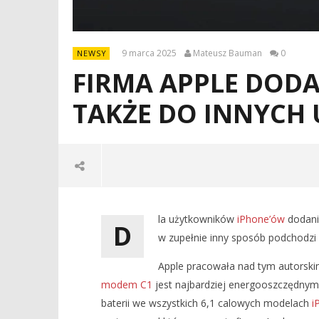
9 marca 2025
Mateusz Bauman
0
NEWSY
FIRMA APPLE DODA
TAKŻE DO INNYCH
la użytkowników
iPhone’ów
dodani
D
w zupełnie inny sposób podchodzi
Apple pracowała nad tym autorsk
modem C1
jest najbardziej energooszczędnym w
baterii we wszystkich 6,1 calowych modelach
i
NOW VIEWING