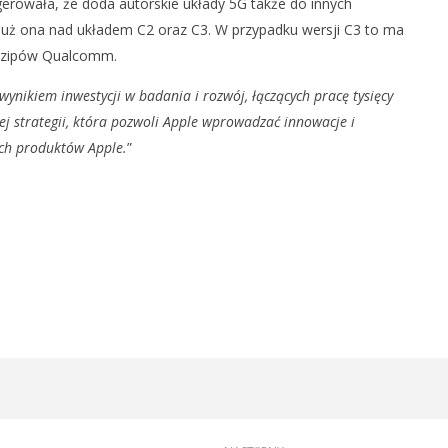
erowała, że doda autorskie układy 5G także do innych
 już ona nad układem C2 oraz C3. W przypadku wersji C3 to ma
 REKLAMA APPLE TV
FIRMA SAMSUNG MA
 czipów Qualcomm.
JĄCA PREMIERY NA
WYPRODUKOWAĆ WYŚWIETLACZE
OLED DO NOWEGO MACBOOKA
 wynikiem inwestycji w badania i rozwój, łączących pracę tysięcy
9
marca
j strategii, która pozwoli Apple wprowadzać innowacje i
2025
Mateusz
h produktów Apple.
”
Bauman