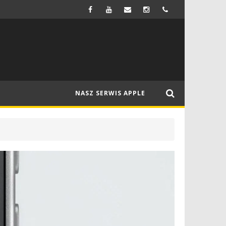
FIRMA SAMSUNG MA WYPRODUKOWAĆ WYŚWIETLACZE OLED DO NOWEGO MACBOOKA
NEWSY
NASZ SERWIS APPLE