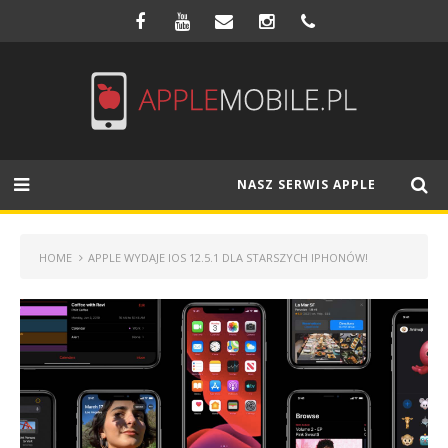
NASZ SERWIS APPLE
HOME
APPLE WYDAJE IOS 12.5.1 DLA STARSZYCH IPHONÓW!