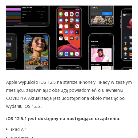
NOW VIEWING
APPLE WYDAJE IOS 12.5.1 DLA STARSZYCH IPHONÓW!
11
stycznia
2021
Cezary
Pagórek
DO
NA
11
sty
202
C
Pag
Apple wypuściło iOS 12.5 na starsze iPhone’y i iPady w zeszłym
miesiącu, zapewniając obsługę powiadomień o ujawnieniu
COVID-19. Aktualizacja jest udostępniona około miesiąc po
wydaniu iOS 12.5 .
iOS 12.5.1 jest dostępny na następujące urządzenia:
iPad Air