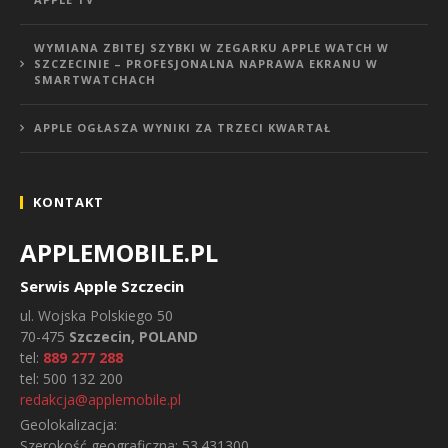
WYMIANA ZBITEJ SZYBKI W ZEGARKU APPLE WATCH W
SZCZECINIE – PROFESJONALNA NAPRAWA EKRANU W
SMARTWATCHACH
APPLE OGŁASZA WYNIKI ZA TRZECI KWARTAŁ
KONTAKT
APPLEMOBILE.PL
Serwis Apple Szczecin
ul.
Wojska Polskiego 50
70-475
Szczecin, POLAND
tel:
889 277 288
tel:
500 132 200
redakcja@applemobile.pl
Geolokalizacja:
Szerokość geograficzna:
53.431300