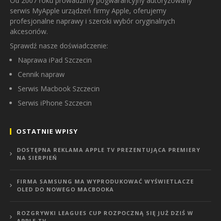
Od 2007 roku prowadzimy pogwarancyjny autoryzowany
serwis MyApple urządzeń firmy Apple, oferujemy
profesjonalne naprawy i szeroki wybór oryginalnych
akcesoriów.
Sprawdź nasze doświadczenie:
Naprawa iPad Szczecin
Cennik napraw
Serwis Macbook Szczecin
Serwis iPhone Szczecin
OSTATNIE WPISY
DOSTĘPNA REKLAMA APPLE TV PREZENTUJĄCA PREMIERY
NA SIERPIEŃ
FIRMA SAMSUNG MA WYPRODUKOWAĆ WYŚWIETLACZE
OLED DO NOWEGO MACBOOKA
ROZGRYWKI LEAGUES CUP ROZPOCZNĄ SIĘ JUŻ DZIŚ W
APPLE TV