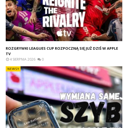
ROZGRYWKI LEAGUES CUP ROZPOCZNĄ SIĘ JUŻ DZIŚ W APPLE
TV
4 SIERPNIA 2026
0
NEWSY