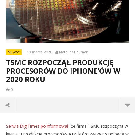
13 marca 2020
Mateusz Bauman
NEWSY
TSMC ROZPOCZĄŁ PRODUKCJĘ
PROCESORÓW DO IPHONE’ÓW W
2020 ROKU
0
Serwis DigiTimes poinformował
, że firma TSMC rozpoczyna w
kwietniu produkcję procesorów A12, które wytwarzane będą w