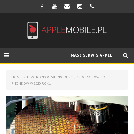
NASZ SERWIS APPLE
HOME
TSMC ROZPOCZĄŁ PRODUKCJĘ PROCESORÓW DO
IPHONE’ÓW W 2020 ROKU