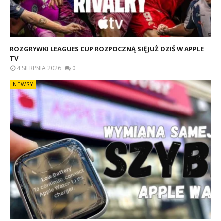
ROZGRYWKI LEAGUES CUP ROZPOCZNĄ SIĘ JUŻ DZIŚ W APPLE
TV
4 SIERPNIA 2026
0
NEWSY