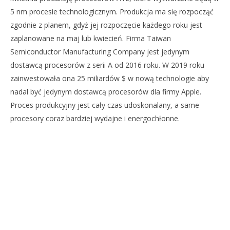
5 nm procesie technologicznym. Produkcja ma się rozpocząć
zgodnie z planem, gdyż jej rozpoczęcie każdego roku jest
zaplanowane na maj lub kwiecień. Firma Taiwan
Semiconductor Manufacturing Company jest jedynym
dostawcą procesorów z serii A od 2016 roku. W 2019 roku
zainwestowała ona 25 miliardów $ w nową technologie aby
NOW VIEWING
nadal być jedynym dostawcą procesorów dla firmy Apple.
Proces produkcyjny jest cały czas udoskonalany, a same
TSMC ROZPOCZĄŁ PRODUKCJĘ PROCESORÓW DO
procesory coraz bardziej wydajne i energochłonne.
IPHONE’ÓW W 2020 ROKU
DO
13
NA
marca
13
2020
Mateusz
ma
Bauman
202
M
Ba