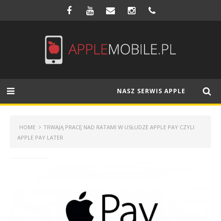
NASZ SERWIS APPLE
HOME
TRWAJĄ PRACĘ NAD RATAMI W USŁUDZE APPLE PAY CZYLI
APPLE PAY LATER