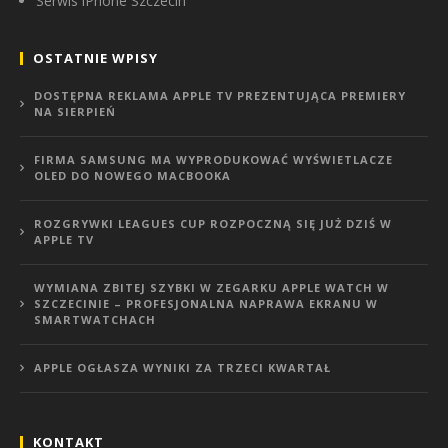
Serwis iPhone Szczecin
OSTATNIE WPISY
DOSTĘPNA REKLAMA APPLE TV PREZENTUJĄCA PREMIERY
NA SIERPIEŃ
FIRMA SAMSUNG MA WYPRODUKOWAĆ WYŚWIETLACZE
OLED DO NOWEGO MACBOOKA
ROZGRYWKI LEAGUES CUP ROZPOCZNĄ SIĘ JUŻ DZIŚ W
APPLE TV
WYMIANA ZBITEJ SZYBKI W ZEGARKU APPLE WATCH W
SZCZECINIE – PROFESJONALNA NAPRAWA EKRANU W
SMARTWATCHACH
APPLE OGŁASZA WYNIKI ZA TRZECI KWARTAŁ
KONTAKT