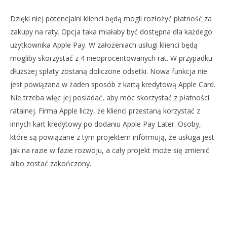
Dzięki niej potencjalni klienci będą mogli rozłożyć płatność za
zakupy na raty. Opcja taka miałaby być dostępna dla każdego
użytkownika Apple Pay. W założeniach usługi klienci będą
NOW VIEWING
mogliby skorzystać z 4 nieoprocentowanych rat. W przypadku
TRWAJĄ PRACĘ NAD RATAMI W USŁUDZE APPLE PAY
dłuższej spłaty zostaną doliczone odsetki. Nowa funkcja nie
CZYLI APPLE PAY LATER
jest powiązana w żaden sposób z kartą kredytową Apple Card.
16
Nie trzeba więc jej posiadać, aby móc skorzystać z płatności
lipca
DO
2021
ratalnej. Firma Apple liczy, że klienci przestaną korzystać z
NA
Mateusz
Bauman
innych kart kredytowy po dodaniu Apple Pay Later. Osoby,
16
lip
które są powiązane z tym projektem informują, że usługa jest
202
M
jak na razie w fazie rozwoju, a cały projekt może się zmienić
Ba
albo zostać zakończony.