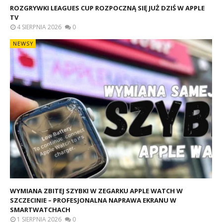
ROZGRYWKI LEAGUES CUP ROZPOCZNĄ SIĘ JUŻ DZIŚ W APPLE
TV
4 SIERPNIA 2026
0
NEWSY
WYMIANA ZBITEJ SZYBKI W ZEGARKU APPLE WATCH W
SZCZECINIE – PROFESJONALNA NAPRAWA EKRANU W
SMARTWATCHACH
1 SIERPNIA 2026
0