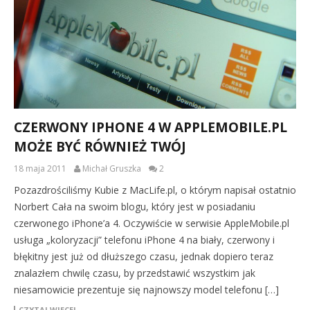
CZERWONY IPHONE 4 W APPLEMOBILE.PL
MOŻE BYĆ RÓWNIEŻ TWÓJ
18 maja 2011
Michał Gruszka
2
Pozazdrościliśmy Kubie z MacLife.pl, o którym napisał ostatnio
Norbert Cała na swoim blogu, który jest w posiadaniu
czerwonego iPhone’a 4. Oczywiście w serwisie AppleMobile.pl
usługa „koloryzacji” telefonu iPhone 4 na biały, czerwony i
błękitny jest już od dłuższego czasu, jednak dopiero teraz
znalazłem chwilę czasu, by przedstawić wszystkim jak
niesamowicie prezentuje się najnowszy model telefonu […]
CZYTAJ WIĘCEJ