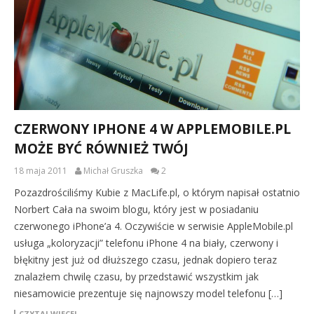
CZERWONY IPHONE 4 W APPLEMOBILE.PL
MOŻE BYĆ RÓWNIEŻ TWÓJ
18 maja 2011
Michał Gruszka
2
Pozazdrościliśmy Kubie z MacLife.pl, o którym napisał ostatnio
Norbert Cała na swoim blogu, który jest w posiadaniu
czerwonego iPhone’a 4. Oczywiście w serwisie AppleMobile.pl
usługa „koloryzacji” telefonu iPhone 4 na biały, czerwony i
błękitny jest już od dłuższego czasu, jednak dopiero teraz
znalazłem chwilę czasu, by przedstawić wszystkim jak
niesamowicie prezentuje się najnowszy model telefonu […]
CZYTAJ WIĘCEJ