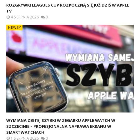
ROZGRYWKI LEAGUES CUP ROZPOCZNĄ SIĘ JUŻ DZIŚ W APPLE
TV
4 SIERPNIA 2026
0
NEWSY
WYMIANA ZBITEJ SZYBKI W ZEGARKU APPLE WATCH W
SZCZECINIE – PROFESJONALNA NAPRAWA EKRANU W
SMARTWATCHACH
1 SIERPNIA 2026
0