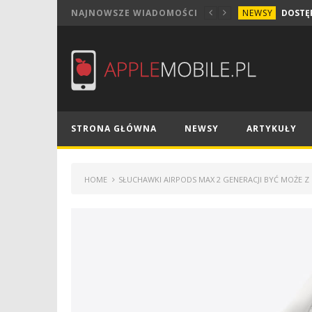
NEWSY
NAJNOWSZE WIADOMOŚCI
STRONA GŁÓWNA
NEWSY
ARTYKUŁY
HOME
SŁUCHAWKI AIRPODS MAX 2 GENERACJI BYĆ MOŻE