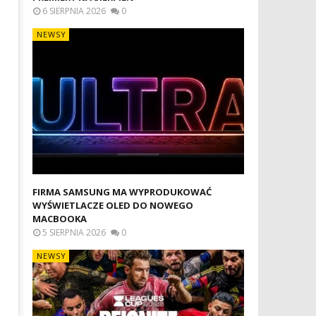
6 SIERPNIA 2026
0
NEWSY
ROZGRYWKI LEAGUES CUP
WYMIANA ZBITEJ SZYBKI W
ROZPOCZNĄ SIĘ JUŻ DZIŚ W APPLE
APPLE WATCH W SZCZECINIE
TV
PROFESJONALNA NAPRAWA
W SMARTWATCHACH
10
lutego
10
2022
lutego
Mateusz
2022
Bauman
Mateusz
Bauman
FIRMA SAMSUNG MA WYPRODUKOWAĆ
WYŚWIETLACZE OLED DO NOWEGO
MACBOOKA
5 SIERPNIA 2026
0
NEWSY