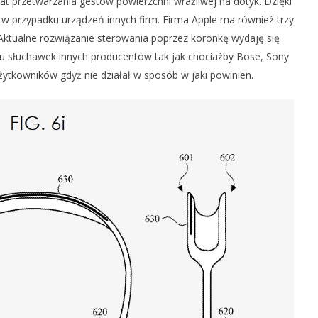
t przetwarzania gestów powierzchni wrażliwej na dotyk. Dzięki
 przypadku urządzeń innych firm. Firma Apple ma również trzy
Aktualne rozwiązanie sterowania poprzez koronkę wydaję się
u słuchawek innych producentów tak jak chociażby Bose, Sony
użytkowników gdyż nie działał w sposób w jaki powinien.
 REKLAMA APPLE TV
FIRMA SAMSUNG MA
JĄCA PREMIERY NA
WYPRODUKOWAĆ WYŚWIETLACZE
OLED DO NOWEGO MACBOOKA
10
lutego
2022
Mateusz
Bauman