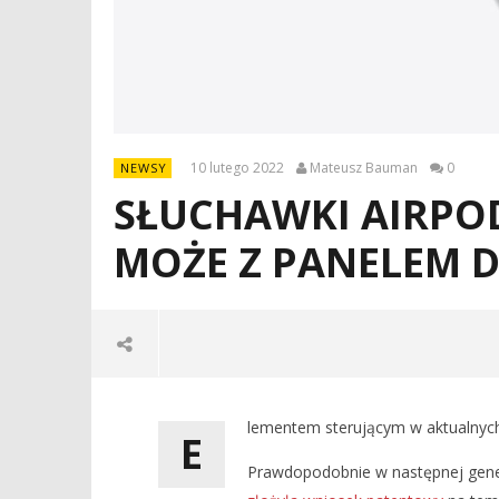
10 lutego 2022
Mateusz Bauman
0
NEWSY
SŁUCHAWKI AIRPOD
MOŻE Z PANELEM
lementem sterującym w aktualnych
E
Prawdopodobnie w następnej gener