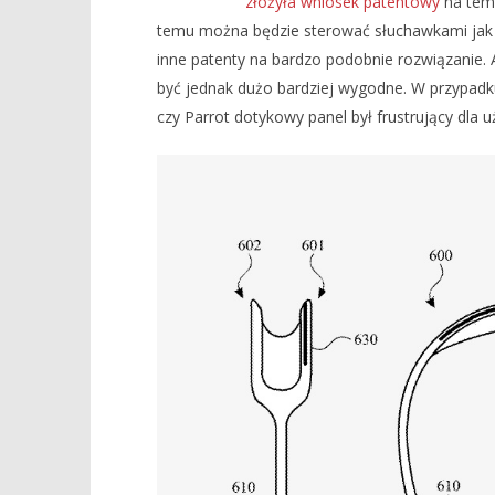
złożyła wniosek patentowy
na tema
temu można będzie sterować słuchawkami jak w
NOW VIEWING
inne patenty na bardzo podobnie rozwiązanie. 
być jednak dużo bardziej wygodne. W przypadk
SŁUCHAWKI AIRPODS MAX 2
GENERACJI BYĆ MOŻE Z PANELEM
czy Parrot dotykowy panel był frustrujący dla 
DOSTĘPNA
DOTYKOWYM
PREZENTU
10
SIERPIEŃ
lutego
10
2022
lutego
Mateusz
2022
Bauman
Mateusz
Bauman