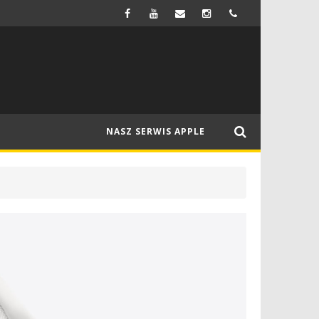
FIRMA SAMSUNG MA WYPRODUKOWAĆ WYŚWIETLACZE OLED DO NOWEGO MACBOOKA
NEWSY
NASZ SERWIS APPLE