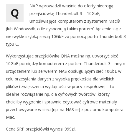
NAP wprowadził właśnie do oferty niedrogą
Q
przejściówkę Thunderbolt 3 – 10GbE,
umożliwiająca komputerom z systemem Mac®
(lub Windows®, o ile dysponują takim portem) łączenie się z
niezwykle szybką siecią 10GbE za pomocą portu Thunderbolt 3
typu C.
NOW VIEWING
Wykorzystując przejściówkę QNA można np. utworzyć sieć
QNAP PREZENTUJE ADAPTER QNA THUNDERBOLT 3 DO
10GbE pomiędzy komputerem z portem Thunderbolt 3 i innym
10GBE – PROSTY SPOSÓB NA ZAPEWNIENIE
urządzeniem lub serwerem NAS obsługującym sieć 10GbE w
KOMPUTEROM MACR I WINDOWSR DOSTĘPU DO
celu przesyłania danych z wysoką prędkością dla wielkich
ŁĄCZNOŚCI 10GBE
DO
plików i zwiększenia wydajności w pracy zespołowej – to
13
grudnia
NA
idealne rozwiązanie np. dla cyfrowych twórców, którzy
2018
13
Michał
chcieliby wygodnie i sprawnie edytować cyfrowe materiały
gru
Gruszka
201
przechowywane w sieci (np. na NAS-ie) z poziomu komputera
M
Mac.
Gru
Cena SRP przejściówki wynosi 999zł.