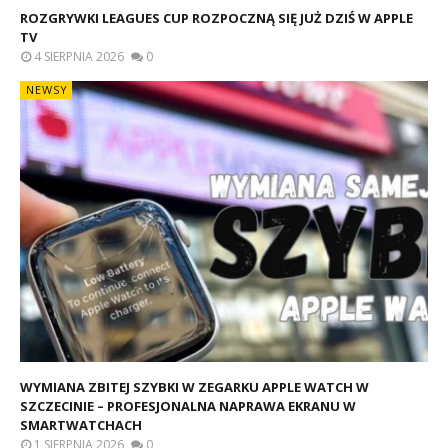
ROZGRYWKI LEAGUES CUP ROZPOCZNĄ SIĘ JUŻ DZIŚ W APPLE
TV
4 SIERPNIA 2026
0
NEWSY
WYMIANA ZBITEJ SZYBKI W ZEGARKU APPLE WATCH W
SZCZECINIE – PROFESJONALNA NAPRAWA EKRANU W
SMARTWATCHACH
1 SIERPNIA 2026
0