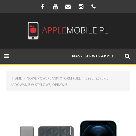
NASZ SERWIS APPLE
HOME
NOWE POWERBANKI XTORM FUEL 4, CZYLI SZYBKIE
ŁADOWANIE W STYLOWEJ OPRAWIE