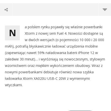
a polskim rynku pojawiły się właśnie powerbanki
N
Xtorm z nowej serii Fuel 4. Nowości dostępne są
w dwóch wersjach (o pojemności 10 000 i 20 000
mAh), potrafią błyskawicznie ładować urządzenia mobilne
(zapewniając nawet 59% naładowania baterii iPhone 12 w
zaledwie 30 minut)… i wyróżniają się nowoczesnym, stylowym
wzornictwem oraz miękkim wykończeniem obudowy. Wraz z
nowymi powerbankami debiutuje również nowa szybka
ładowarka Xtorm XA020U USB-C 20W z wymiennymi
wtyczkami.
DO
NA
12
NOW VIEWING
sty