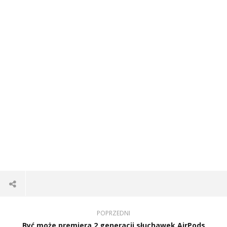
POPRZEDNI
Być może premiera 2 generacji słuchawek AirPods