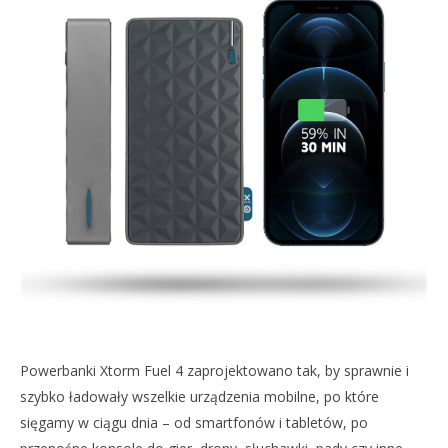
202
C
NOWE POWERBANKI XTORM FUEL 4, CZYLI SZYBKIE
Pag
ŁADOWANIE W STYLOWEJ OPRAWIE
12
stycznia
2021
Cezary
Pagórek
Powerbanki Xtorm Fuel 4 zaprojektowano tak, by sprawnie i
szybko ładowały wszelkie urządzenia mobilne, po które
sięgamy w ciągu dnia – od smartfonów i tabletów, po