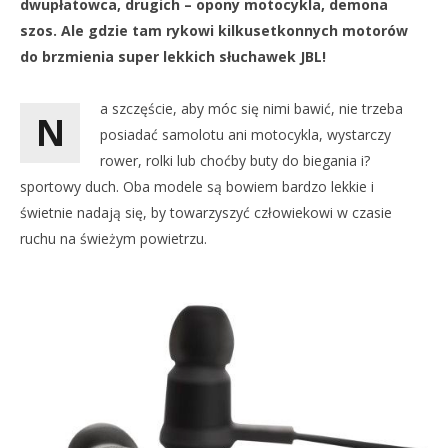
dwupłatowca, drugich – opony motocykla, demona
Roz
szos. Ale gdzie tam rykowi kilkusetkonnych motorów
do brzmienia super lekkich słuchawek JBL!
a szczęście, aby móc się nimi bawić, nie trzeba
N
posiadać samolotu ani motocykla, wystarczy
rower, rolki lub choćby buty do biegania i?
sportowy duch. Oba modele są bowiem bardzo lekkie i
świetnie nadają się, by towarzyszyć człowiekowi w czasie
ruchu na świeżym powietrzu.