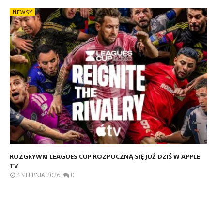
NEWSY
ROZGRYWKI LEAGUES CUP ROZPOCZNĄ SIĘ JUŻ DZIŚ W APPLE
TV
4 SIERPNIA 2026
0