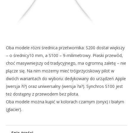
Oba modele różni średnica przetwornika: S200 dostał większy
– o średnicy10 mm, a S100 – 9-milimetrowy. Płaski przewód,
choć masywniejszy od tradycyjnego, ma ogromną zaletę – nie
plącze się. Na nim możemy mieć trójprzyciskowy pilot w
dwóch wariantach do wyboru: dedykowany do urządzeń Apple
(wersja ?i?) oraz uniwersalny (wersja ?a?). Synchros S100 jest
też dostępny z przewodem bez pilota.
Oba modele można kupić w kolorach czarnym (onyx) i białym
(glacier).
Spis treści