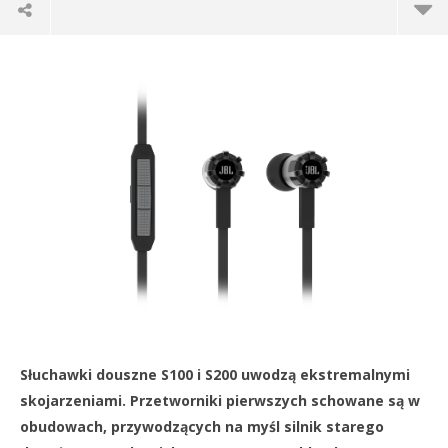
JBL SYNCHROS S100 I S200. SPORTOWY DUCH
18
marca
2014
Krzysztof
Rozengarten
DO
NA
Słuchawki douszne S100 i S200 uwodzą ekstremalnymi
18
skojarzeniami. Przetworniki pierwszych schowane są w
ma
obudowach, przywodzących na myśl silnik starego
201
K