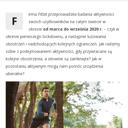
irma Fitbit przeprowadziła badania aktywności
F
swoich użytkowników na całym świecie w
okresie
od marca do września 2020 r.
– czyli w
okresie pierwszego lockdownu, a następnie luzowania
obostrzeń i nadchodzących kolejnych ograniczeń. Jak radzimy
sobie z podejmowaniem aktywności, gdy przywracane są
kolejne obostrzenia, a siłownie są zamknięte? Jak w
pozostaniu aktywnym mogą nam pomóc urządzenia
NOW VIEWING
ubieralne?
FIRMA FITBIT PRZEPROWADZIŁA BADANIA WŚRÓD
UŻYTKOWNIKÓW. JAK PANDEMIA WPŁYNĘŁA NA NASZE
DO
AKTYWNOŚCI FIZYCZNE?
NA
7
7
listopada
lis
2020
202
Cezary
C
Pagórek
Pag