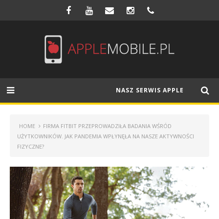
NASZ SERWIS APPLE
HOME
FIRMA FITBIT PRZEPROWADZIŁA BADANIA WŚRÓD
UŻYTKOWNIKÓW. JAK PANDEMIA WPŁYNĘŁA NA NASZE AKTYWNOŚCI
FIZYCZNE?