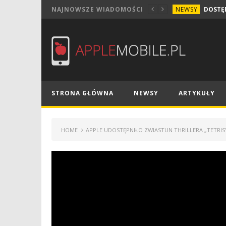
NEWSY
NAJNOWSZE WIADOMOŚCI
STRONA GŁÓWNA
NEWSY
ARTYKUŁY
HOME
APPLE UDOSTĘPNIŁO ZWIASTUN THRILLERA „TETRIS