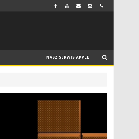
FIRMA SAMSUNG MA WYPRODUKOWAĆ WYŚWIETLACZE OLED DO NOWEGO MACBOOKA
NEWSY
NASZ SERWIS APPLE