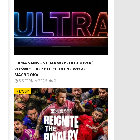
ROZGRYWKI LEAGUES CUP
WYMIANA ZBITEJ SZYBKI W
ROZPOCZNĄ SIĘ JUŻ DZIŚ W APPLE
APPLE WATCH W SZCZECINIE
TV
PROFESJONALNA NAPRAWA
W SMARTWATCHACH
17
lutego
17
2023
lutego
Aleksandra
2023
Pych
Aleksandra
Pych
FIRMA SAMSUNG MA WYPRODUKOWAĆ
WYŚWIETLACZE OLED DO NOWEGO
MACBOOKA
5 SIERPNIA 2026
0
NEWSY