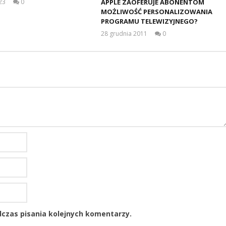
23
0
APPLE ZAOFERUJE ABONENTOM
Aleksandra
MOŻLIWOŚĆ PERSONALIZOWANIA
Pych
PROGRAMU TELEWIZYJNEGO?
28 grudnia 2011
0
damian
czas pisania kolejnych komentarzy.