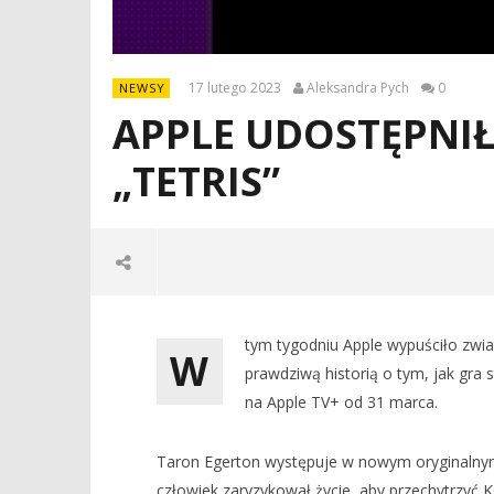
17 lutego 2023
Aleksandra Pych
0
NEWSY
APPLE UDOSTĘPNIŁ
„TETRIS”
tym tygodniu Apple wypuściło zwias
W
prawdziwą historią o tym, jak gra 
na Apple TV+ od 31 marca.
Taron Egerton występuje w nowym oryginalnym 
człowiek zaryzykował życie, aby przechytrzyć KG