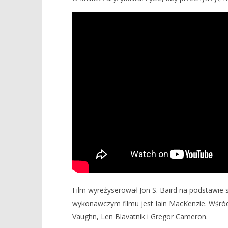
NOW VIEWING
APPLE UDOSTĘPNIŁO ZWIASTUN
DOSTĘPNA
THRILLERA „TETRIS”
PREZENTU
SIERPIEŃ
17
lutego
17
2023
lutego
Aleksandra
2023
Pych
Aleksand
Pych
Film wyreżyserował Jon S. Baird na podstawie
wykonawczym filmu jest Iain MacKenzie. Wśród
Vaughn, Len Blavatnik i Gregor Cameron.