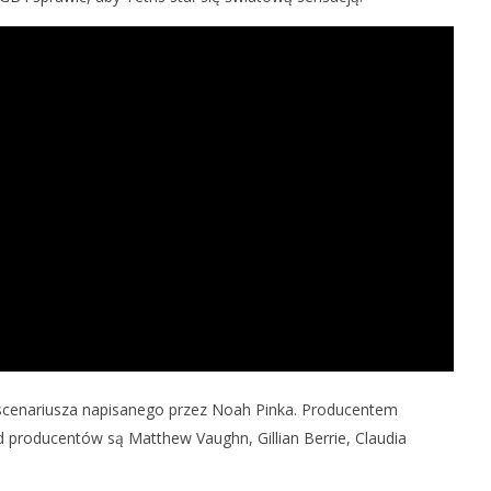
 REKLAMA APPLE TV
FIRMA SAMSUNG MA
JĄCA PREMIERY NA
WYPRODUKOWAĆ WYŚWIETLACZE
OLED DO NOWEGO MACBOOKA
17
lutego
2023
ra
Aleksandra
Pych
 scenariusza napisanego przez Noah Pinka. Producentem
 producentów są Matthew Vaughn, Gillian Berrie, Claudia