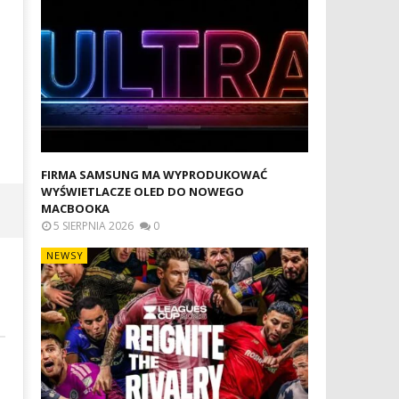
ROZPOCZNĄ SIĘ JUŻ DZIŚ W APPLE
APPLE WATCH W SZCZECINIE
TV
PROFESJONALNA NAPRAWA
W SMARTWATCHACH
7
lutego
7
2019
lutego
Mateusz
2019
Bauman
Mateusz
Bauman
FIRMA SAMSUNG MA WYPRODUKOWAĆ
WYŚWIETLACZE OLED DO NOWEGO
MACBOOKA
5 SIERPNIA 2026
0
NEWSY