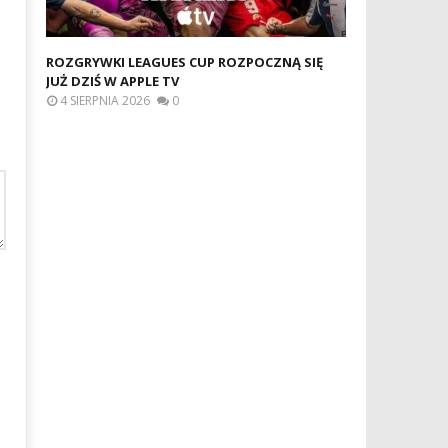
ROZGRYWKI LEAGUES CUP ROZPOCZNĄ SIĘ
JUŻ DZIŚ W APPLE TV
4 SIERPNIA 2026
0