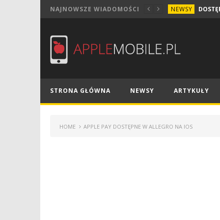
NEWSY
NAJNOWSZE WIADOMOŚCI
STRONA GŁÓWNA
NEWSY
ARTYKUŁY
HOME
APPLE PAY DOSTĘPNE W ALLEGRO NA IOS