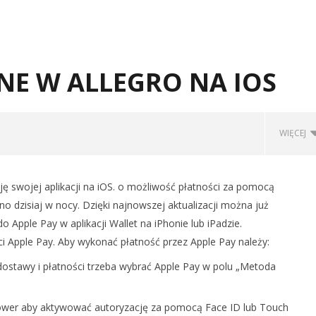
NE W ALLEGRO NA IOS
WIĘCEJ
cję swojej aplikacji na iOS. o możliwość płatności za pomocą
no dzisiaj w nocy. Dzięki najnowszej aktualizacji można już
 Apple Pay w aplikacji Wallet na iPhonie lub iPadzie.
ści Apple Pay. Aby wykonać płatność przez Apple Pay należy:
 dostawy i płatności trzeba wybrać Apple Pay w polu „Metoda
Power aby aktywować autoryzację za pomocą Face ID lub Touch
 REKLAMA APPLE TV
FIRMA SAMSUNG MA