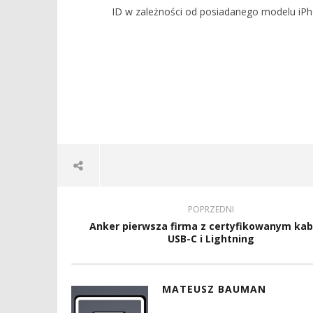
lutego
PREZENTU
ID w zależności od posiadanego modelu iPh
2019
SIERPIEŃ
Mateusz
Bauman
7
lutego
2019
Mateusz
Bauman
POPRZEDNI
Anker pierwsza firma z certyfikowanym ka
USB-C i Lightning
MATEUSZ BAUMAN