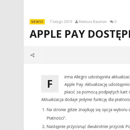
7 lutego 2019
Mateusz Bauman
0
NEWSY
APPLE PAY DOSTĘP
irma Allegro udostępniła aktualiza
F
Apple Pay. Aktualizację udostępnio
płacić za pomocą podpiętych kart do
Aktualizacja dodaje jedynie funkcję dla płatno
NOW VIEWING
Na stronie gdzie znajduję się opcja wyboru
APPLE PAY DOSTĘPNE W ALLEGRO NA
Płatności”.
IOS
Następnie przycisnąć dwukrotnie przycisk 
7
DOSTĘPNA