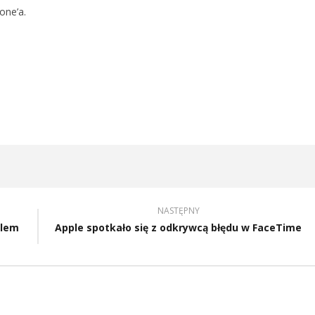
JĄCA PREMIERY NA
WYPRODUKOWAĆ WYŚWIETLACZE
one’a.
OLED DO NOWEGO MACBOOKA
7
lutego
2019
Mateusz
Bauman
NASTĘPNY
blem
Apple spotkało się z odkrywcą błędu w FaceTime