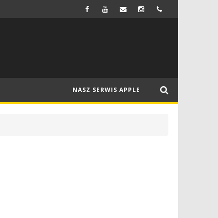
FIRMA SAMSUNG MA WYPRODUKOWAĆ WYŚWIETLACZE OLED DO NOWEGO MACBOOKA
NEWSY
NASZ SERWIS APPLE