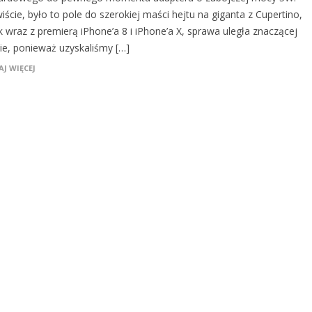
ście, było to pole do szerokiej maści hejtu na giganta z Cupertino,
k wraz z premierą iPhone’a 8 i iPhone’a X, sprawa uległa znaczącej
ie, ponieważ uzyskaliśmy […]
J WIĘCEJ