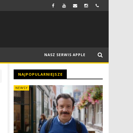
FIRMA SAMSUNG MA WYPRODUKOWAĆ WYŚWIETLACZE OLED DO NOWEGO MACBOOKA
NEWSY
NASZ SERWIS APPLE
NAJPOPULARNIEJSZE
NEWSY