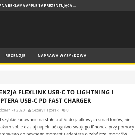
DOSTĘPNA REKLAMA APPLE TV PREZENTUJĄCA PREMIERY NA SIERPIEŃ
NEWSY
RECENZJE
NAPRAWA WYSYŁKOWA
ENZJA FLEXLINK USB-C TO LIGHTNING I
PTERA USB-C PD FAST CHARGER
dziernika 2020
Cezary Pagórek
0
 szybkie ładowanie na stałe trafiło do jabłkowych smartfonów, nie
ażam sobie dzisiaj napełniać ogniwo swojego iPhone’a przy pomocy
ardowego do pewnego momentu adaptera o zabójczej mocy 5W.