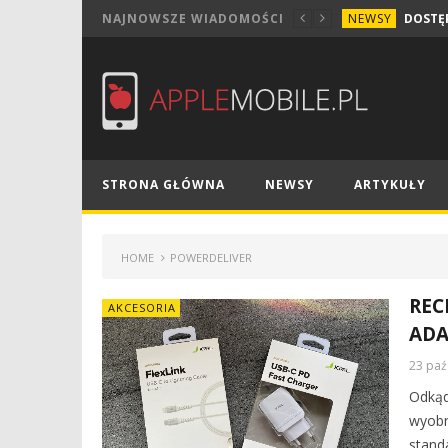
NEWSY
NAJNOWSZE WIADOMOŚCI
STRONA GŁÓWNA
NEWSY
ARTYKUŁY
HOME
POWERDELIVER
REC
AKCESORIA
ADA
23 paź
Odkąd
wyobr
stand