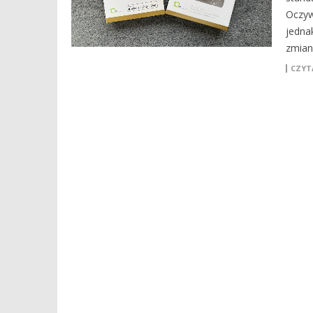
Oczywi
jedna
zmian
CZYTA